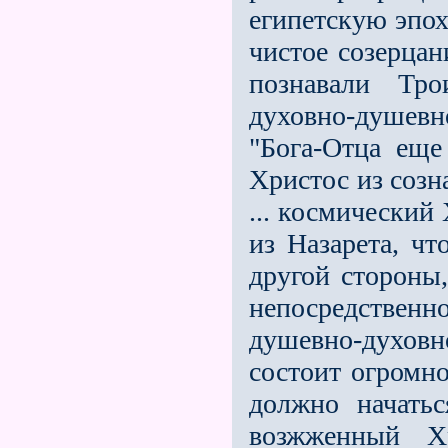
египетскую эпох
чистое созерца
познавали Тр
духовно-душевн
"Бога-Отца еще
Христос из созн
... космический
из Назарета, чт
другой стороны,
непосредственн
душевно-духов
состоит огромно
должно начать
возжженный Х