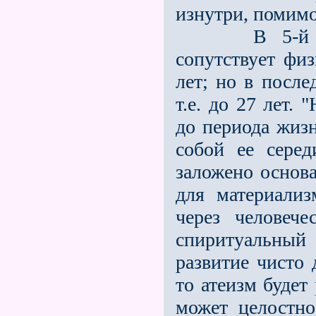
изнутри, помимо
В 5-й культ
сопутствует фи
лет; но в после
т.е. до 27 лет.
до периода жизн
собой ее серед
заложено основа
для материализ
через человеч
спиритуальный
развитие чисто 
то атеизм будет 
может целостно