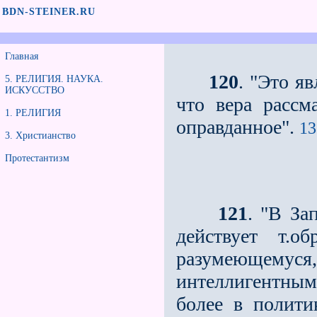
BDN-STEINER.RU
Главная
120
. "Это я
5. РЕЛИГИЯ. НАУКА.
ИСКУССТВО
что вера рассм
1. РЕЛИГИЯ
оправданное".
13
3. Христианство
Протестантизм
121
. "В За
действует т.о
разумеющему
интеллигентны
более в полити