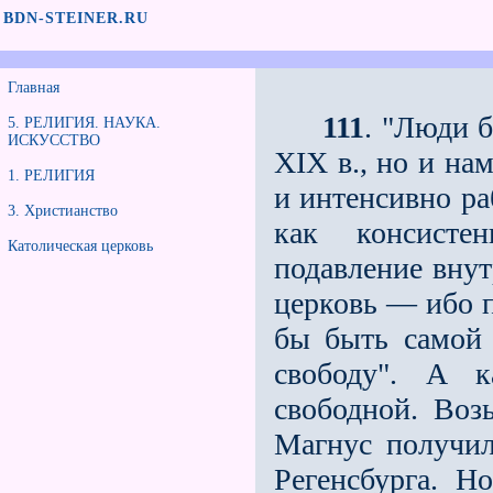
BDN-STEINER.RU
Главная
111
. "Люди б
5. РЕЛИГИЯ. НАУКА.
ИСКУССТВО
XIX в., но и на
1. РЕЛИГИЯ
и интенсивно ра
3. Христианство
как консисте
Католическая церковь
подавление внут
церковь — ибо п
бы быть самой
свободу". А к
свободной. Воз
Магнус получил
Регенсбурга. Н