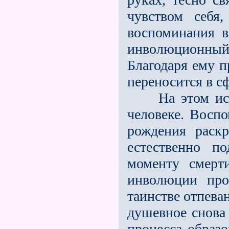
чувством себя
воспоминания в
инволюционный,
Благодаря ему п
переносится в с
На этом исче
человеке. Воспо
рождения раск
естественно 
моменту смерт
инволюции про
таинстве отпева
душевное снова
процесса образо