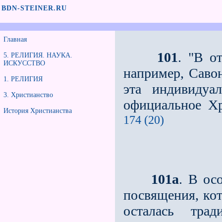
BDN-STEINER.RU
Главная
101
. "В о
5. РЕЛИГИЯ. НАУКА.
ИСКУССТВО
например, Савон
1. РЕЛИГИЯ
эта индивидуа
3. Христианство
официальное Хр
История Христианства
174 (20)
101a
. В ос
посвящения, кот
осталась трад