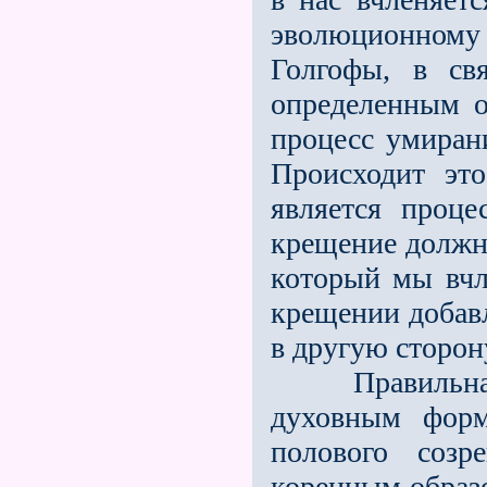
эволюционному
Голгофы, в св
определенным о
процесс умиран
Происходит эт
является проце
крещение должно
который мы вчл
крещении добавл
в другую сторон
Правильная в
духовным форм
полового созр
коренным образо