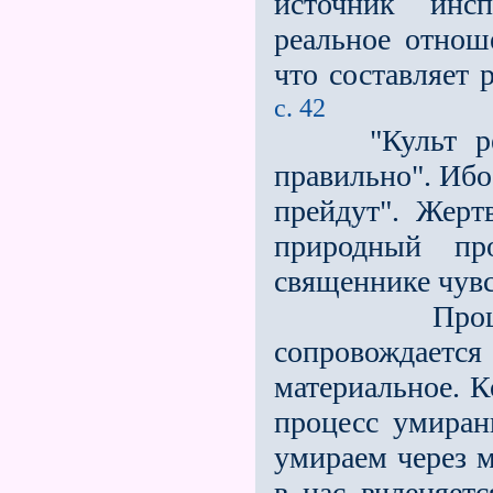
источник инсп
реальное отно
что составляет 
с. 42
"Культ реаль
правильно". Ибо
прейдут". Жерт
природный пр
священнике чувс
Процесс со
сопровождает
материальное. К
процесс умиран
умираем через 
в нас вчленяет