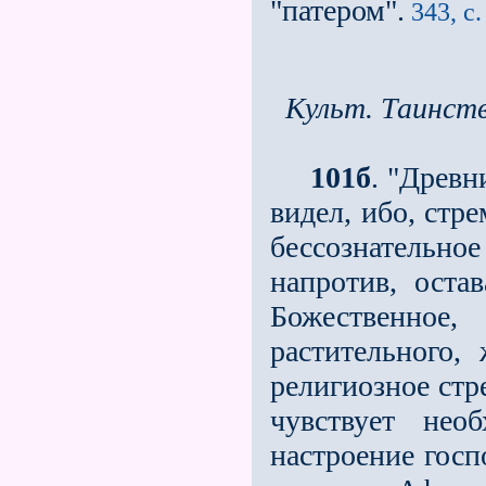
"патером".
343, с.
Культ. Таинст
101б
. "Древн
видел, ибо, стре
бессознательно
напротив, оста
Божественное
растительного,
религиозное стр
чувствует нео
настроение госп