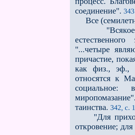
процесс. Благ
соединение".
343 
Все (семилетни
"Всякое таи
естественного
"...четыре явл
причастие, пока
как физ., эф.,
относятся к Ман
социальное: в
миропомазание
таинства.
342, с. 
"Для прихожан
откровение; для