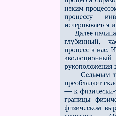
неким процессо
процессу ин
исчерпывается и
Далее начинает
глубинный, ча
процесс в нас. 
эволюционный
рукоположения в
Седьмым таинс
преобладает скл
— к физически-
границы физиче
физическом выр
женского. О