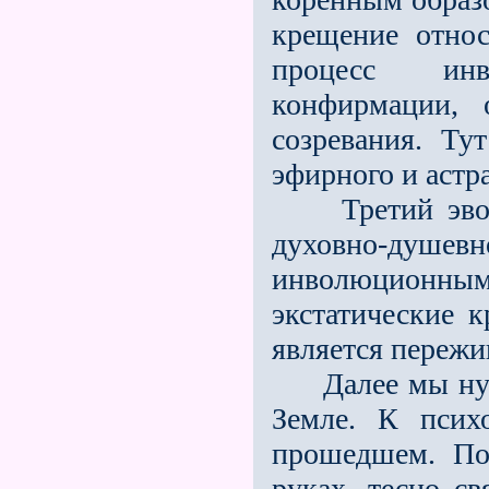
крещение относ
процесс инв
конфирмации, 
созревания. Ту
эфирного и астра
Третий эволюц
духовно-душевн
инволюционн
экстатические к
является пережи
Далее мы нужд
Земле. К псих
прошедшем. По
руках, тесно с