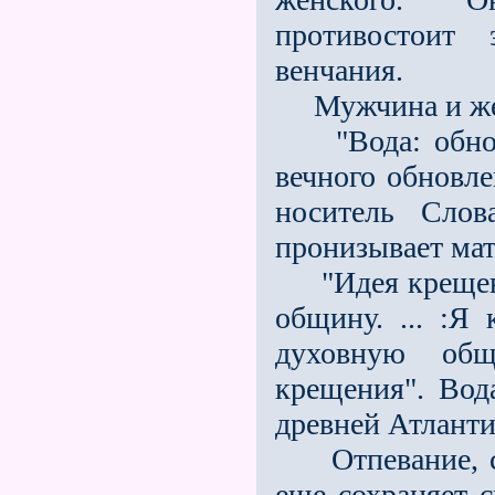
противостоит 
венчания.
Мужчина и жен
"Вода: обновл
вечного обновле
носитель Слов
пронизывает мат
"Идея крещения
общину. ... :Я
духовную общ
крещения". Вод
древней Атлант
Отпевание, сов
еще сохраняет с