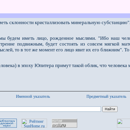
меть склонности кристаллизовать минеральную субстанцию"
ы будем иметь лицо, рожденное мыслями. "Ибо наш челов
утренне подвижным, будет состоять из совсем мягкой мат
лей, то в тот же момент его лицо явит их его ближним". То
овека) в эпоху Юпитера примут такой облик, что человека 
Именной указатель
Предметный указатель