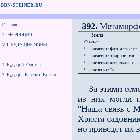
BDN-STEINER.RU
392.
Метаморфо
Главная
1. ЭВОЛЮЦИЯ
Земля
Семена:
VII. БУДУЩИЕ ЭОНЫ
Человеческое физическое тел
Человеческое эфирное тело
Человеческое астральное тело
1. Будущий Юпитер
Человеческое "я"
2. Будущие Венера и Вулкан
За этими семен
из них могли 
"Наша связь с М
Христа садовник
но приведет их 