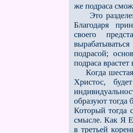
же подраса смож
Это разделение
Благодаря при
своего предс
вырабатыватьс
подрасой; осно
подраса врастет 
Когда шестая п
Христос, буд
индивидуальност
образуют тогда 
Который тогда 
смысле. Как Я Е
в третьей корен