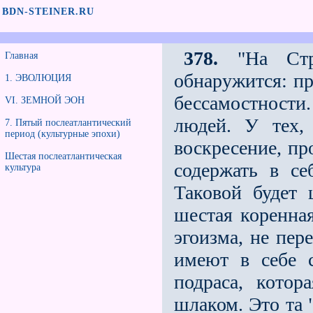
BDN-STEINER.RU
378.
"На Стра
Главная
обнаружится: пр
1. ЭВОЛЮЦИЯ
бессамостност
VI. ЗЕМНОЙ ЭОН
людей. У тех, 
7. Пятый послеатлантический
период (культурные эпохи)
воскресение, пр
Шестая послеатлантическая
содержать в се
культура
Таковой будет 
шестая коренная
эгоизма, не пер
имеют в себе 
подраса, котор
шлаком. Это та 