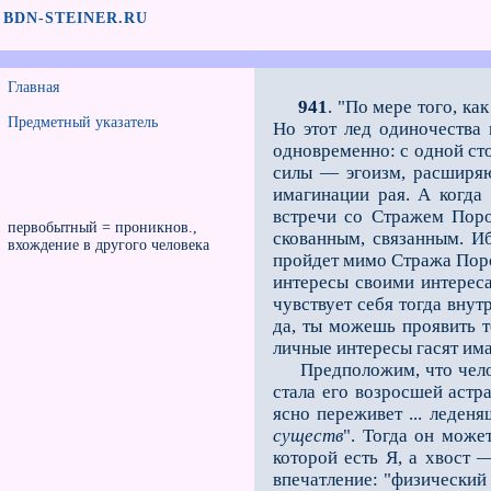
BDN-STEINER.RU
Главная
941
. "По мере того, ка
Предметный указатель
Но этот лед одиночества 
одновременно: с одной сто
силы — эгоизм, расширяю
имагинации рая. А когда 
встречи со Стражем Поро
первобытный = проникнов.,
скованным, связанным. Иб
вхождение в другого человека
пройдет мимо Стража Порог
интересы своими интереса
чувствует себя тогда внутр
да, ты можешь проявить те
личные интересы гасят има
Предположим, что челове
стала его возросшей астра
ясно переживет ... леден
существ
". Тогда он може
которой есть Я, а хвост 
впечатление: "физический 