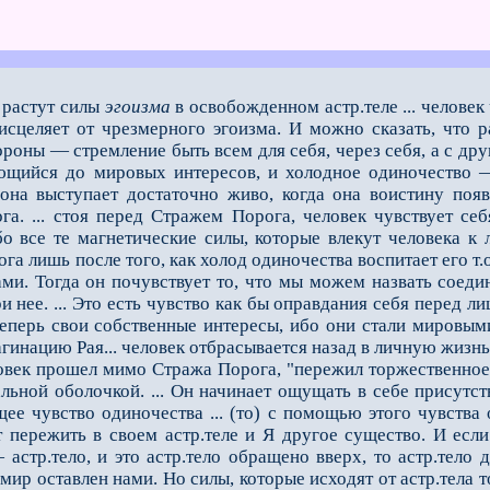
к растут силы
эгоизма
в освобожденном астр.теле ... человек
исцеляет от чрезмерного эгоизма. И можно сказать, что р
роны — стремление быть всем для себя, через себя, а с друг
щийся до мировых интересов, и холодное одиночество — 
она выступает достаточно живо, когда она воистину появ
га. ... стоя перед Стражем Порога, человек чувствует 
о все те магнетические силы, которые влекут человека к 
а лишь после того, как холод одиночества воспитает его т.о
ми. Тогда он почувст­вует то, что мы можем назвать соеди
и нее. ... Это есть чувство как бы оправдания себя перед л
перь свои собственные интересы, ибо они стали ми­ровыми и
гинацию Рая... человек отбрасывается назад в личную жизнь
к прошел мимо Стража Порога, "пережил торжественное с
льной оболочкой. ... Он начинает ощущать в себе присутств
ящее чувство одиночества ... (то) с помощью этого чувства
т пережить в своем астр.теле и Я другое существо. И есл
— астр.тело, и это астр.тело обращено вверх, то астр.тел
мир оставлен на­ми. Но силы, которые исходят от астр.тела т