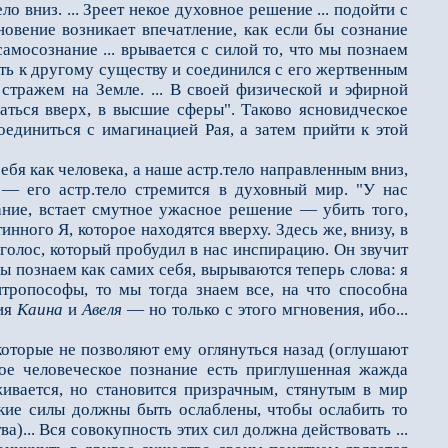
о вниз. ... Зреет некое духовное решение ... подойти с
новение возникает впечатление, как если бы сознание
амосознание ... врывается с силой то, что мы по­знаем
уть к другому существу и соединился с его жертвенным
стражем на Земле. ... В своей физической и эфирной
аться вверх, в высшие сферы". Таково ясновидческое
оединиться с имагинацией Рая, а затем прийти к этой
бя как человека, а наше астр.тело направленным вниз,
 — его астр.тело стремится в духовный мир. "У нас
ание, встает смутное ужасное решение — убить того,
ного Я, которое находят­ся вверху. Здесь же, внизу, в
 голос, который пробудил в нас инспирацию. Он звучит
мы познаем как самих себя, вырываются теперь слова: я
тропософы, то мы то­гда знаем все, на что способна
рия
Каина
и
Авеля
— но только с этого мгновения, ибо...
оторые не позволя­ют ему оглянуться назад (оглушают
ное человеческое познание есть приглушенная жажда
зживается, но становится призрачным, стянутым в мир
ские силы должны быть ослаблены, чтобы ослабить то
а)... Вся совокупность этих сил должна действовать ...