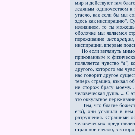
мир и действуют там благот
ледяным одиночеством к э
угасло, как если бы мы со
здесь как инспирацию". Су
излиянием, то ты можешь 
оболочке мы являемся ст
переживание
инспирации,
инспирации, впервые поя
Но если взглянуть мимо С
прикованным к физическо
появляется чувство
"я",
ко
другого, которого мы чувс
нас говорит другое сущес
теперь страшно, взывая об
не сторож брату моему. .
человеческая душа. ... С 
это оккультное переживание
Тем, что благие божестве
его), они усыпили в не
разрушения. Страшный 
человеческих представлен
страшное начало, в котор