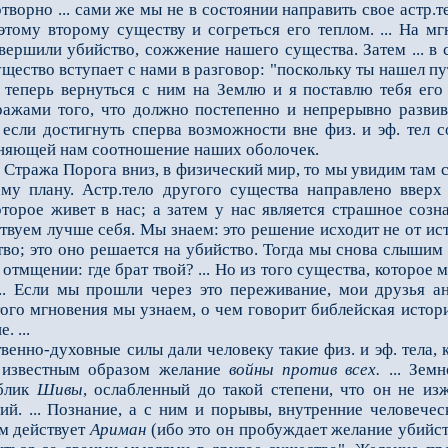
ворно ... сами же мы не в состоянии направить свое астр.тел
тому второму существу и согреться его теплом. ... На мг
верши­ли убийство, сожжение нашего существа. Затем ... в с
щество вступает с нами в разговор: "поскольку ты нашел п
теперь вернуться с ним на Землю и я поставлю тебя его 
ражами того, что должно постепенно и непрерывно развив
если достигнуть сперва возможности вне физ. и эф. тел с
сняющей нам соотношение наших оболочек.
тража Порога вниз, в физический мир, то мы увидим там се
му плану. Астр.тело другого существа направлено вверх
торое живет в нас; а затем у нас является страшное созн
твуем лучше себя. Мы знаем: это решение исходит не от истин
тво; это оно решается на убийство. Тогда мы снова слышим
 отмщении: где брат твой? ... Но из того существа, которое 
.. Если мы прошли через это переживание, мои друзья ан
этого мгновения мы узнаем, о чем говорит биб­лейская исто
. ...
нно-духовные силы дали человеку такие физ. и эф. тела, к
м известным образом желание
войны против всех.
... Зем
облик
Шивы
, ослаблен­ный до такой степени, что он не и
ий. ... Познание, а с ним и порывы, внутренние человече
ом действует
Ариман
(ибо это он пробуждает желание убийст­в