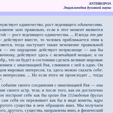
ANTHROPOS
Энциклопедия духовной науки
 чувствует одиночество, рост леденящего
одиночества.
азвитие шло правильно, если в этот момент являются
ой — рост леденящего одиночества. ... И когда эти две
действуют вмес­те, то человек приближается этим к
ляется, тогда наступает также мгновение правильной
себя — это ощущение действует потрясающе — как бы
личному, действуют здесь с вели­чайшей мощью; и он
бр., что он будет в состоянии сделать великие мировые
нением с имагинацией Рая, слиянием с ней в одно. Он
ицом мировых интересов, т.к. здесь можно сказать себе:
нтересами. ... Но если этого не происходит ... тогда
".
обытие своего соедине­ния с имагинацией Рая — она
ие своего астр. тела; и после того, как он достаточно
 он построит себе как бы
орган для 111видения
других
и сам себя он переживает как бы в виде кометы, ядро
о другого существа в нем обращено вниз. Мы получаем
ого, другого, существа, направлены вниз, в физический