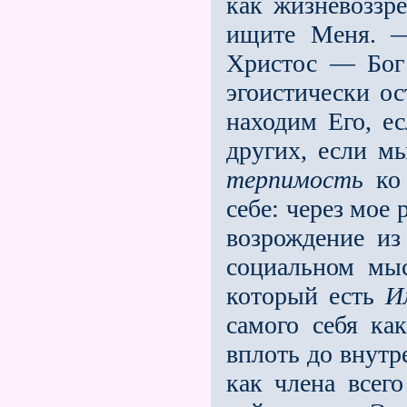
как жизневоззр
ищите Меня. —
Христос — Бог
эгоистически о
находим Его, е
других, если м
терпимость
ко 
себе: через мое
возрождение и
социальном мыс
который есть
И
самого себя ка
вплоть до внутр
как члена всег