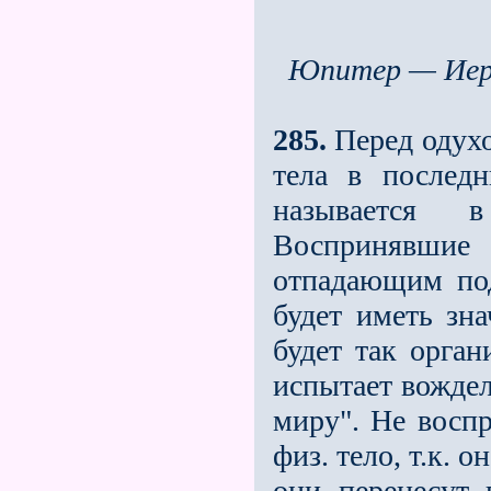
Юпитер — Иер
285.
Перед одухо
тела в послед
называется 
Воспринявшие
отпадающим по
будет иметь зн
будет так орган
испытает вожде
миру". Не восп
физ. тело, т.к. 
они перенесут 