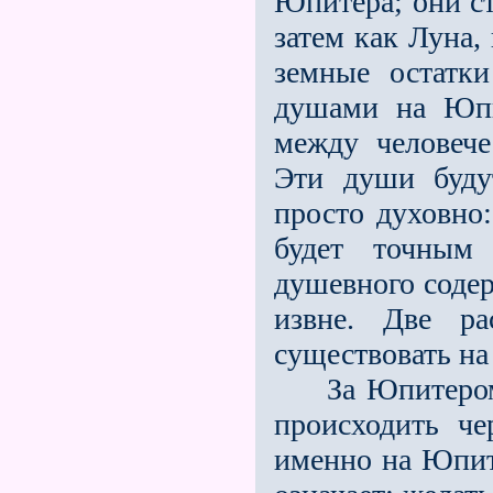
Юпитера; они с
затем как Луна,
земные остатк
душами на Юпит
между человеч
Эти души буду
просто духовно:
будет точным 
душевного содер
извне. Две ра
существовать на
За Юпитером п
происходить ч
именно на Юпит