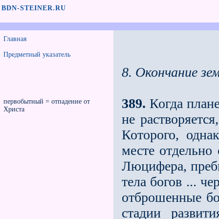
BDN-STEINER.RU
Главная
Предметный указатель
8. Окончание зе
389.
Когда планет
первобытный = отпадение от
Христа
не растворяется
Которого, одна
месте отдельно 
Люцифера, преб
тела богов ... ч
отброшенные бо
стадии развит