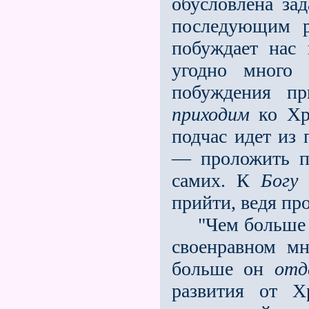
обусловлена за
последующим р
побуждает нас 
угодно много 
побуждения пр
приходим
ко Хр
подчас идет из 
— проложить п
самих. К
Богу
ж
прийти, ведя пр
"Чем больше че
своенравном мн
больше он
отд
развития от Х