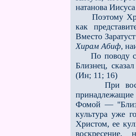
натанова Иисуса
Поэтому Христ
как представит
Вместо Заратус
Хирам Абиф
, н
По поводу сме
Близнец, сказа
(Ин; 11; 16)
При воскреш
принадлежащие
Фомой — "Близ
культура уже г
Христом, ее кул
воскресение,