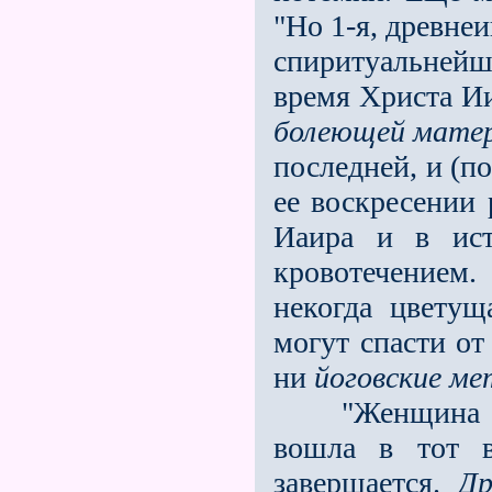
"Но 1-я, древне
спиритуальнейш
время Христа Ии
болеющей мате
последней, и (п
ее воскресении 
Иаира и в ист
кровотечением
некогда цветущ
могут спасти от
ни
йоговские м
"Женщина связ
вошла в тот в
завершается.
Дре