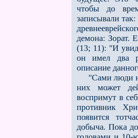
чтобы до вре
записывали так:
древнееврейског
демона: Зорат. 
(13; 11): "И уви
он имел два р
описание данного
"Сами люди не 
них может дей
воспримут в се
противник Хр
появится тотч
добыча. Пока до
головами и 10-ю