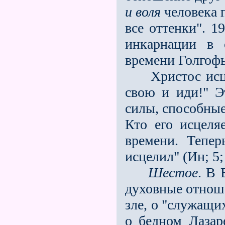
и воля
человека 
все оттенки". 1
инкарнации в 
времени Голгофы
Христос исцеля
свою и иди!" Э
силы, способные
Кто его исцеля
времени. Тепер
исцелил" (Ин; 5;
Шестое
. В 
духовные отноше
зле, о "служащи
о бедном Лазар