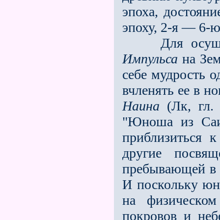
эпоха, достояни
эпоху, 2-я — 6-ю
Для осущест
Импульса
на Зем
себе мудрость 
вчленять ее в н
Наина
(Лк, гл
"Юноша из Саи
приблизиться к
другие посвя
пребывающей в 
И поскольку юн
на физическом
покровов и не