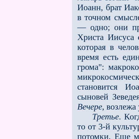
Иоанн, брат Иак
в точном смысл
— одно; они п
Христа Иисуса
которая в чело
время есть еди
грома": макрок
микрокосмиче
становится Ио
сыновей Зеведе
Вечере
, возлежа
Третье
. Ког
то от 3-й культ
потомки. Еще ме