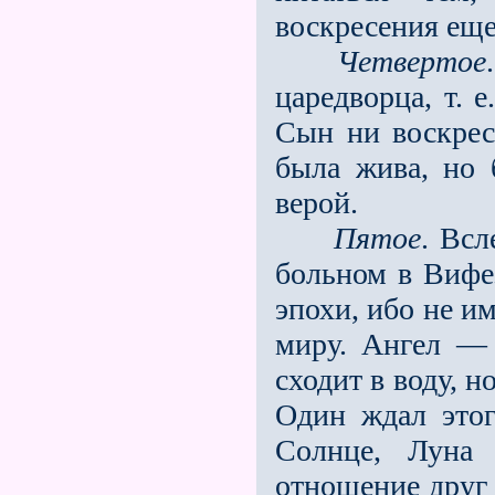
воскресения еще
Четвертое
царедворца, т. е
Сын ни воскреса
была жива, но 
верой.
Пятое
. Всл
больном в Вифез
эпохи, ибо не и
миру. Ангел —
сходит в воду, 
Один ждал этог
Солнце, Луна
отношение друг к