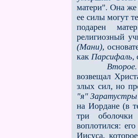
матери". Она ж
ее силы могут т
подарен мате
религиозный уч
(Мани)
, основат
как
Парсифаль
,
Второе
возвещал Христ
злых сил, но пр
"я" Заратустры
на Иордане (в т
три оболочки
воплотился: его
Иисуса, которо