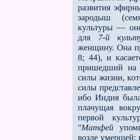
развития эфирн
зародыш (сем
культуры — он
для
7-й культ
женщину. Она пр
8; 44), и каса
пришедший на 
силы жизни, кот
силы представл
ибо Индия была
плачущая вокр
первой культ
"
Матфей
упоми
возле умершей;