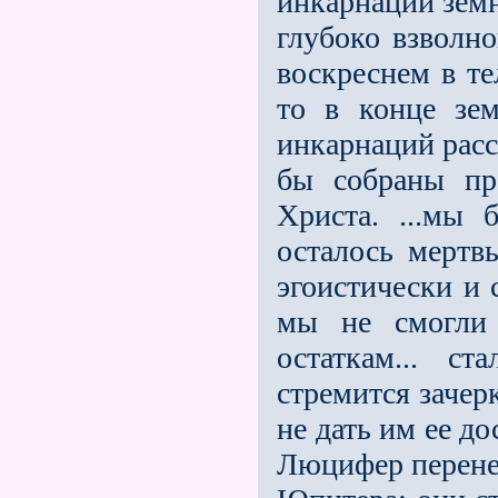
инкарнаций земн
глубоко взволн
воскреснем в те
то в конце зе
инкарнаций расс
бы собраны пр
Христа. ...мы
осталось мертв
эгоистически и 
мы не смогли
остаткам... с
стремится зачер
не дать им ее д
Люцифер перене