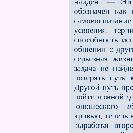
найден. — Это
обозначен как
самовоспитани
усвоения, тер
способность исп
общении с друг
серьезная жизн
задача не найд
потерять путь 
Другой путь про
пойти ложной до
юношеского
и
кровью, теперь 
выработан вто