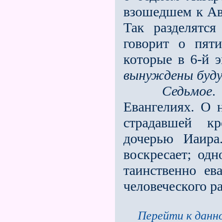
взошедшем к Авр
Так разделятс
говорит о пяти
которые в 6-й 
вынуждены буду
Седьмое
.
Евангелиях. О
страдавшей к
дочерью Иаира
воскресает; одн
таинственно ев
человеческого р
Перейти к данно