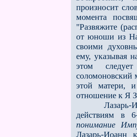
произносит слов
момента посвящ
"Развяжите (рас
от юноши из На
своими духовн
ему, указывая 
этом следует
соломоновский 
этой матери, 
отношение к Я З
Лазарь-Иоанн
действиям в 6
понимание Имп
Лазарь-Иоанн 