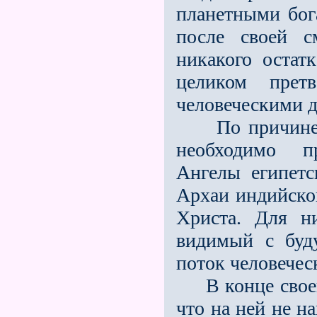
планетными бога
после своей с
никакого остат
целиком пре
человеческими 
По причине му
необходимо пр
Ангелы египетс
Архаи индийско
Христа. Для н
видимый с буд
поток человечес
В конце своего
что на ней не н