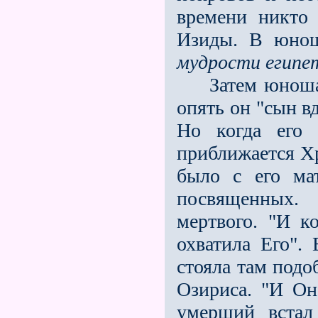
времени никто
Изиды. В юнош
мудрости египе
Затем юноша ро
опять он "сын в
Но когда его 
приближается Хр
было с его мат
посвященных.
мертвого. "И к
охватила Его". 
стояла там подо
Озириса. "И Он
умерший встал