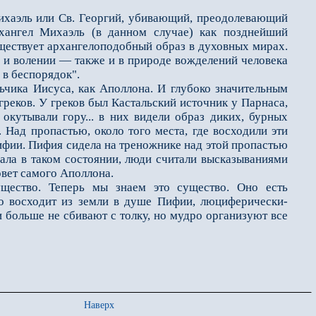
хаэль или Св. Георгий, убивающий, преодолевающий
хангел Михаэль (в данном случае) как позднейший
ществует архангелоподобный образ в духовных мирах.
 и волении — также и в природе вожделений человека
 в беспорядок".
ика Иисуса, как Аполлона. И глубоко значительным
греков. У греков был Кастальский источник у Парнаса,
окутывали гору... в них видели образ диких, бурных
 Над пропастью, около того места, где восходили эти
ифии. Пифия сидела на треножнике над этой пропастью
ала в таком состоянии, люди считали высказываниями
овет самого Аполлона.
ество. Теперь мы знаем это существо. Оно есть
о восходит из земли в душе Пифии, люциферически-
и больше не сбивают с толку, но мудро организуют все
Наверх