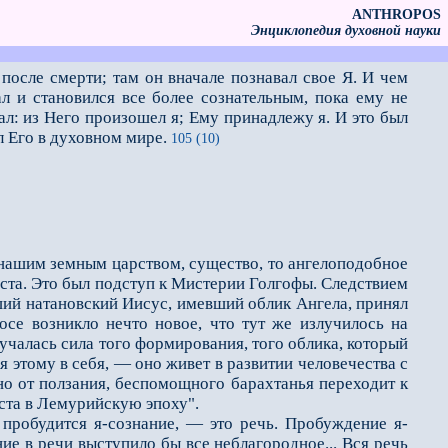
ANTHROPOS
Энциклопедия духовной науки
осле смерти; там он вначале познавал свое Я. И чем
л и становился все более сознательным, пока ему не
ал: из Него произошел я; Ему принадлежу я. И это был
л Его в духовном мире.
105 (10)
 нашим земным царством, существо, то ангелоподобное
ста. Это был подступ к Мистерии Голгофы. Следствием
ший натановский Иисус, имевший облик Ангела, принял
мосе возникло нечто новое, что тут же излучилось на
лучалась сила того формирования, того облика, который
 этому в себя, — оно живет в развитии человечества с
но от ползания, беспомощного барахтанья переходит к
иста в Лемурийскую эпоху".
робудится я-сознание, — это речь. Пробуждение я-
ие в речи выступило бы все неблагородное... Вся речь