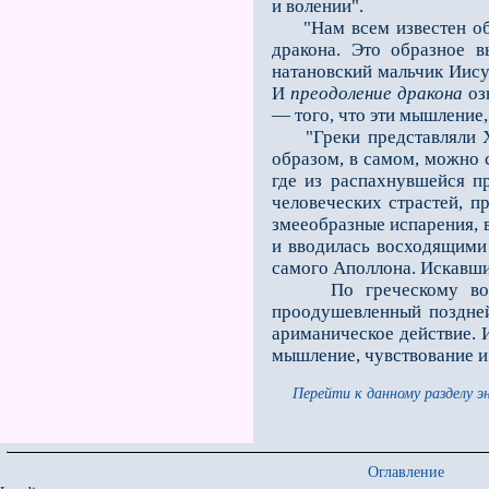
и волении".
"Нам всем известен обра
дракона. Это образное 
натановский мальчик Иис
И
преодоление дракона
оз
— того, что эти мышление,
"Греки представляли Хри
образом, в самом, можно с
где из распахнувшейся пр
человеческих страстей, п
змееобразные испарения, 
и вводилась восходящими 
самого Аполлона. Искавши
По греческому воззрен
проодушевленный поздней
ариманическое действие. 
мышление, чувствование и 
Перейти к данному разделу э
Оглавление