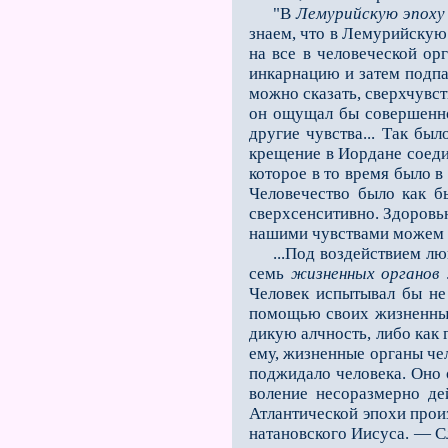
"В
Лемурийскую эпоху
знаем, что в Лемурийскую
на все в человеческой ор
инкарнацию и затем подп
можно сказать, сверхчувст
он ощущал бы совершенно 
другие чувства... Так бы
крещение в Иордане соеди
которое в то время было в
Человечество было как б
сверхсенситивно. Здоровь
нашими чувствами можем с
...Под воздействием люци
семь
жизненных органов
.
Человек испытывал бы н
помощью своих жизненных
дикую алчность, либо как 
ему, жизненные органы че
поджидало человека. Оно 
воление несоразмерно де
Атлантической эпохи про
натановского Иисуса. — С