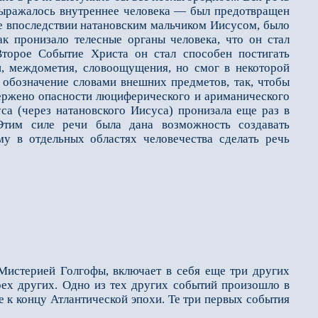
выражалось внутреннее человека — был предотвращен
ее впоследствии натановским мальчиком Иисусом, было
к пронизало телесные органы человека, что он стал
торое Событие Христа он стал способен постигать
ки, междометия, словоощущения, но смог в некоторой
 обозначение словами внешних предметов, так, чтобы
вержено опасности люциферического и ариманического
са (через натановского Иисуса) пронизала еще раз в
Этим силе речи была дана возможность создавать
у в отдельных областях человечества сделать речь
Мистерией Голгофы, включает в себя еще три других
рех других. Одно из тех других событий произошло в
 к концу Атлантической эпохи. Те три первых события