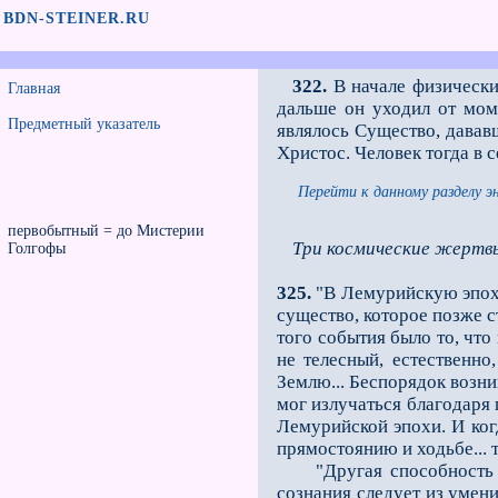
BDN-STEINER.RU
322.
В начале физически
Главная
дальше он уходил от моме
Предметный указатель
являлось Существо, давав
Христос. Человек тогда в
Перейти к данному разделу э
первобытный = до Мистерии
Три космические жертв
Голгофы
325.
"В Лемурийскую эпоху
существо, которое позже 
того события было то, чт
не телесный, естественно
Землю... Беспорядок возни
мог излучаться благодаря
Лемурийской эпохи. И ког
прямостоянию и ходьбе... 
"Другая способность (по
сознания следует из умени