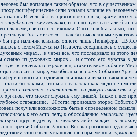
человек был воплощен таким образом, что в существенном 
 эпоху люциферические силы оказали влияние на человече
ганизации. И если бы не произошло ничего, кроме того ч
ал
люциферическому влиянию
, то наши чувства стали бы сов
вительными, сверхсенситивными. Они стали бы такими, что... 
реальную боль от этого" ...как бы высосанным чувствовал
ло бы при наличии влияния одного лишь Люцифера. ...В Л
нилось с телом Иисуса из Назарета, соединилось с сущест
 духовных мирах. ...и через все, что последовало из этого д
ы осияно из духовных миров ... и оттого его чувства в 
ю чувств послужило первое подготовительное событие Мисте
транствовать в мире, мы обязаны первому Событию Христа
ферического и позднейшего ариманического влияния челов
.. стали бы такими, что мы опять-таки как люди не смогли
е просто
симпатию и антипатию
, но дикую
алчность
и у
 органов, что может служить ему пищей. Также и все про
глубокое отвращение. ...И тогда произошло второе Событие 
ловека получили возможность быть в определенном смысле 
относилось к его астр. телу, к обособлению
мышления, чувс
йствуют друг в друге, то человек либо впадает в ипохо
изошло третье Событие Христа. Вновь произошло одушевле
ледствием этого было установление соразмерной
гармонии
в