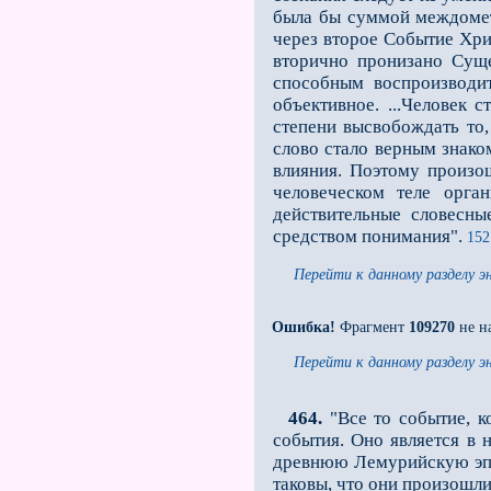
была бы суммой междомет
через второе Событие Хри
вторично пронизано Суще
способным воспроизводи
объективное. ...Человек 
степени высвобождать то,
слово стало верным знак
влияния. Поэтому произош
человеческом теле орга
действительные словесны
средством понимания".
152
Перейти к данному разделу э
Ошибка!
Фрагмент
109270
не н
Перейти к данному разделу э
464.
"Все то событие, к
события. Оно является в
древнюю Лемурийскую эпох
таковы, что они произошли