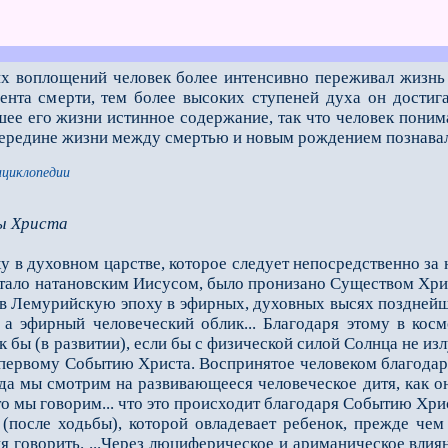
х воплощений человек более интенсивно переживал жизнь п
нта смерти, тем более высоких ступеней духа он достига
шее его жизни истинное содержание, так что человек поним
 середине жизни между смертью и новым рождением познава
нциклопедии
ы Христа
 в духовном царстве, которое следует непосредственно за
стало натановским Иисусом, было пронизано Существом Хри
о в Лемурийскую эпоху в эфирных, духовных высях поздней
, а эфирный человеческий облик... Благодаря этому в кос
к бы (в развитии), если бы с физической силой Солнца не из
 первому Событию Христа. Воспринятое человеком благодаря
да мы смотрим на развивающееся человеческое дитя, как о
то мы говорим... что это происходит благодаря Событию Хр
сле ходьбы), которой овладевает ребенок, прежде чем п
я говорить. ...Через люциферическое и ариманическое влиян