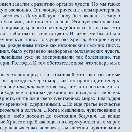
имел задатки к развитию органов чувств. Но мы также
скую эволюцию. Эти люциферические силы простерлись
то человек в Лемурийскую эпоху был введен в земную
сем иными, чем они есть теперь. Эти чувства стали бы,
например, красный свет так действовал бы на глаз, что
 бы себя глаз от синего цвета. И таковыми были бы и
емурийскую эпоху то Существо Христа, Которое через
вом, рожденным позже как натановский мальчик Иисус,
еяния, было устранено нездоровье человеческих чувств.
дальнейшем уже не воспринимали так болезненно, так
рии Голгофы. И тем обстоятельством, что теперь мы с
.
еческая природа стала бы такой, что так называемые
 бы проходить через мир, как это происходит теперь.
жасное
отвращение
ко всему, чем он наслаждается с
исходящее в органах дыхания он ощущал бы либо как
Христа, опять же в сверхчувственных мирах. Благодаря
умеренными, сдержанными. ...Но еще третье несчастье
твования и воления
. ...Когда мышление, чувствование и
ндрию, либо доходит до состояния
безумия
. ...в конце
ние Христом пребывающего в сверхчувственных мирах
 душевных силах человека, в мышлении, чувствовании