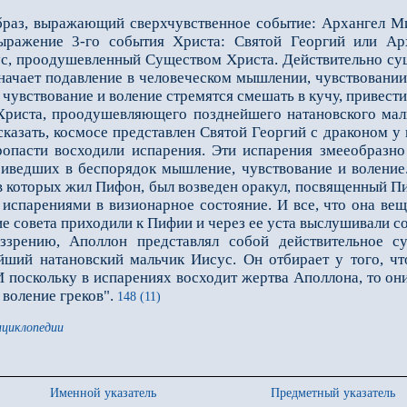
з, выражающий сверхчувственное событие: Архангел Ми
выражение 3-го события Христа: Святой Георгий или Ар
ус, проодушевленный Существом Христа. Действительно су
начает подавление в человеческом мышлении, чувствовании
 чувствование и воление стремятся смешать в кучу, привести
ста, проодушевляющего позднейшего натановского мальч
казать, космосе представлен Святой Георгий с драконом у 
опасти восходили испарения. Эти испарения змееобразно 
риведших в беспорядок мышление, чувствование и воление.
в которых жил Пифон, был возведен оракул, посвященный П
испарениями в визионарное состояние. И все, что она вещ
е совета приходили к Пифии и через ее уста выслушивали с
ию, Аполлон представлял собой действительное сущ
ший натановский мальчик Иисус. Он отбирает у того, чт
И поскольку в испарениях восходит жертва Аполлона, то он
воление греков".
148 (11)
нциклопедии
Именной указатель
Предметный указатель