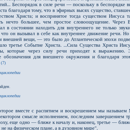
ий... Беспорядок в силе речи — поскольку в беспорядке 
ста благодаря тому, что в эфирных высях существо, ставш
ством Христа; и воспринятое тогда существом Иисуса та
ть нечто большее, чем простое словоощущение. Через В
стал в состоянии находить для внутреннего не только зву
 что он вызывал в себе как внутреннее движение речи. Но
ом внешней вещи, — это было до Атлантической эпохи под
ло третье Событие Христа. ...Сила Существа Христа Иису
ны, которые через силу речи приходят к выражению. 
е обозначения для внешнего окружения и благодаря этом
 (7)
нциклопедии
айден.
нциклопедии
оторое вместе с распятием и воскрешением мы называем 
 некотором смысле исполнением, последним завершением т
у, еще одно — ближе к началу и, наконец, третье — ближе
 не на физическом плане, а в духовном мире".