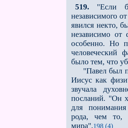
519.
"Если бы
независимого от 
явился некто, 
независимо от 
особенно. Но п
человеческий ф
было тем, что уб
"Павел был при
Иисус как физи
звучала духов
посланий. "Он х
для понимания
рода, чем то, 
мира".
198 (4)