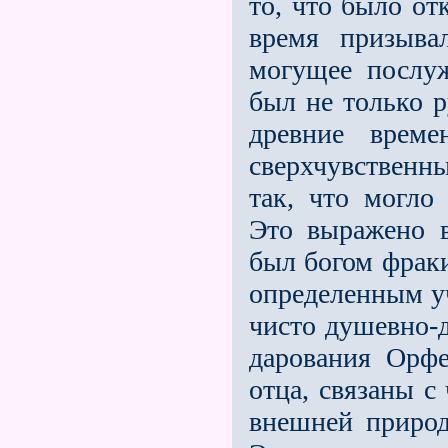
то, что было от
время призыва
могущее послу
был не только 
древние врем
сверхчувственн
так, что могло
Это выражено в
был богом фраки
определенным уч
чисто душевно-
дарования Орфе
отца, связаны с
внешней приро