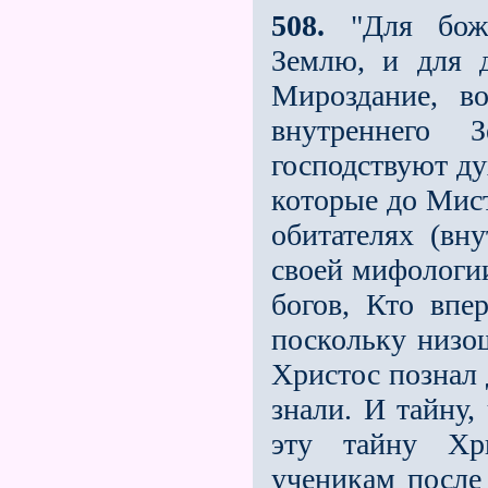
508.
"Для боже
Землю, и для 
Мироздание, в
внутреннего 
господствуют ду
которые до Мис
обитателях (вн
своей мифологии
богов, Кто впе
поскольку низош
Христос познал 
знали. И тайну,
эту тайну Хр
ученикам после