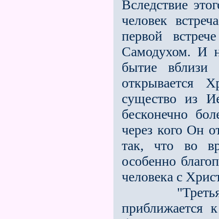
Вследствие этог
человек встреч
первой встреч
Самодухом. И н
бытие вблизи 
открывается Х
существо из Ие
бесконечно бол
через кого Он о
так, что во в
особенно благоп
человека с Хрис
"Третья вст
приближается к