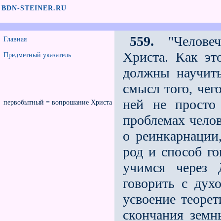
BDN-STEINER.RU
559.
"Человеч
Главная
Христа. Как э
Предметный указатель
должны научить
смысл того, чег
ней не просто
первобытный = вопрошание Христа
проблемах челов
о реинкарнации
род и способ г
учимся через 
говорить с ду
усвоение теоре
скончания земн