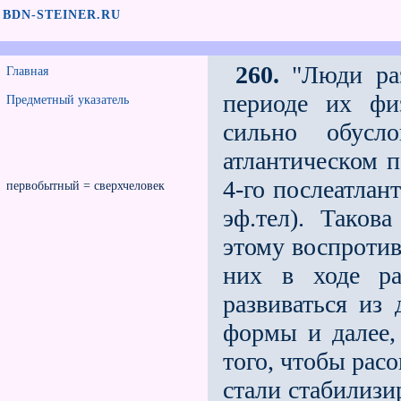
BDN-STEINER.RU
260.
"Люди раз
Главная
периоде их фи
Предметный указатель
сильно обусл
атлантическом п
4-го послеатлан
первобытный = сверхчеловек
эф.тел). Таков
этому воспротив
них в ходе ра
развиваться из 
формы и далее, 
того, чтобы рас
стали стабилизи