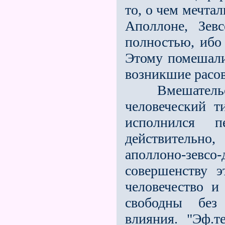
то, о чем мечтал
Аполлоне, Зев
полностью, ибо 
Этому помешал
возникшие расо
Вмешательств
человеческий 
исполнился п
действительно
аполлоно-зев
совершенству 
человечество 
свободны без
влияния. "Эф.т