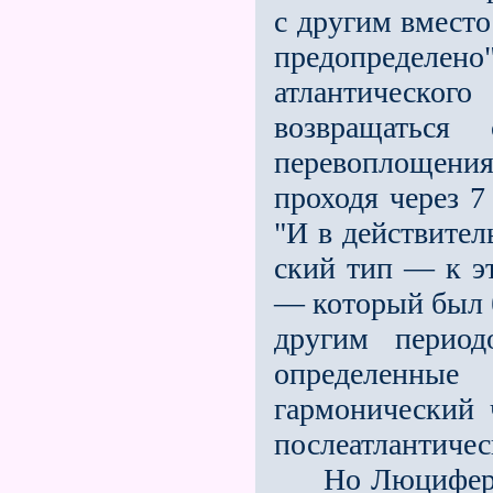
с другим вместо
пред­определе
атлантическог
возвра­щатьс
перевоплощения
проходя че­рез 
"И в действител
ский тип — к э
— который был б
другим период
определенны
гармонический 
послеатлантичес
Но Люцифер и 