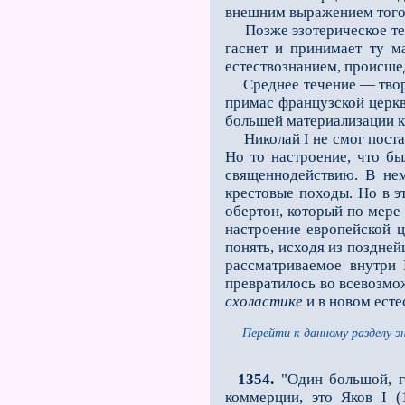
внешним выражением того,
Позже эзотерическое тече
гаснет и принимает ту м
естествознанием, происше
Среднее течение — творен
примас французской церк
большей материализации к
Николай I не смог постав
Но то настроение, что б
священнодействию. В нeм
крестовые походы. Но в э
обертон, который по мере 
настроение европейской 
понять, исходя из поздне
рассматриваемое внутри 
превратилось во всевозмож
схоластике
и в новом есте
Перейти к данному разделу э
1354.
"Один большой, ги
коммерции, это Яков I (