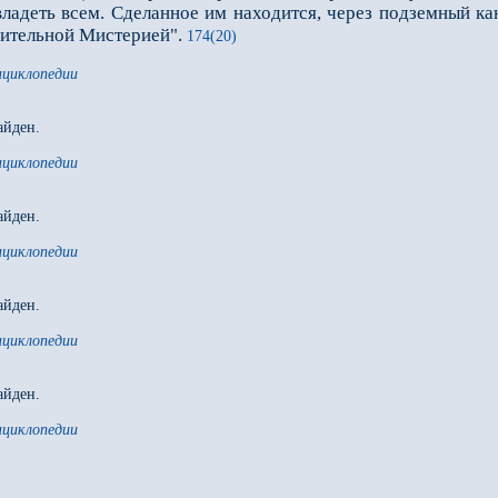
ладеть всем. Сделанное им находится, через подземный кан
чительной Мистерией".
174(20)
нциклопедии
айден.
нциклопедии
айден.
нциклопедии
айден.
нциклопедии
айден.
нциклопедии