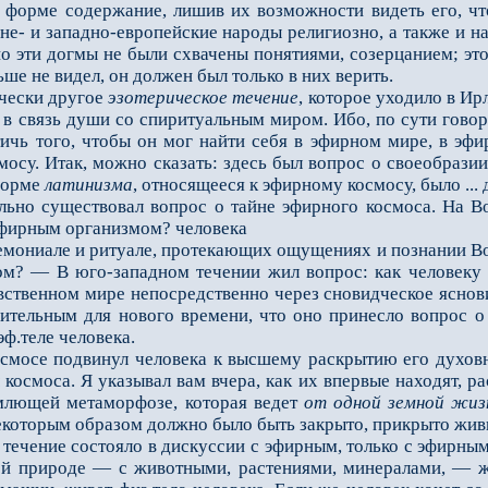
 форме содержание, лишив их возможности видеть его, что
не- и западно-европейские народы религиозно, а также и на
но эти догмы не были схвачены понятиями, созерцанием; эт
ьше не видел, он должен был только в них верить.
чески другое
эзотерическое течение
, которое уходило в Ир
 в связь души со спиритуальным миром. Ибо, по сути говор
тичь того, чтобы он мог найти себя в эфирном мире, в э
осу. Итак, можно сказать: здесь был вопрос о своеобразии
 форме
латинизма
, относящееся к эфирному космосу, было ..
о существовал вопрос о тайне эфирного космоса. На Вос
эфирным организмом? человека
емониале и ритуале, протекающих ощущениях и познании Во
лом? — В юго-западном течении жил вопрос: как человек
вственном мире непосредственно через сновидческое яснов
чительным для нового времени, что оно принесло вопрос 
эф.теле человека.
се подвинул человека к высшему раскрытию его духовно
космоса. Я указывал вам вчера, как их впервые находят, р
емлющей метаморфозе, которая ведeт
от одной земной жиз
екоторым образом должно было быть закрыто, прикрыто живш
ечение состояло в дискуссии с эфирным, только с эфирным 
ей природе — с животными, растениями, минералами, — жи