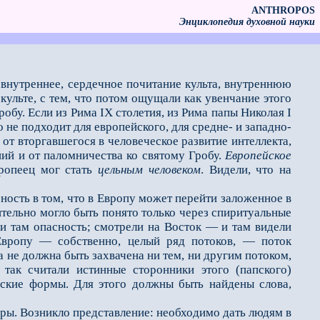
ANTHROPOS
Энциклопедия духовной науки
внутреннее, сердечное почитание культа, внутреннюю
культе, с тем, что потом ощущали как увенчание этого
робу. Если из Рима IX столетия, из Рима папы Николая I
то не подходит для европейского, для средне- и западно-
от вторгавшегося в человеческое развитие интеллекта,
ний и от паломничества ко святому Гробу.
Европейское
вропеец мог стать
цельным человеком
. Видели, что на
ость в том, что в Европу может перейти заложенное в
вительно могло быть понято только через спиритуальные
ели там опасность; смотрели на Восток — и там видели
Европу — собственно, целый ряд потоков, — поток
 не должна быть захвачена ни тем, ни другим потоком,
так считали истинные сторонники этого (папского)
еские формы. Для этого должны быть найдены слова,
ры. Возникло представление: необходимо дать людям в