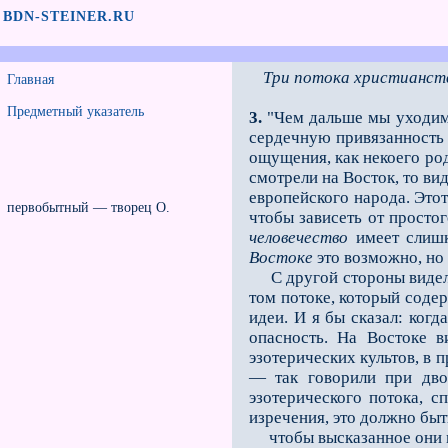
BDN-STEINER.RU
Три потока христианств
Главная
Предметный указатель
3.
"Чем дальше мы уходим 
сердечную привязанность
ощущения, как некоего ро
смотрели на Восток, то вид
европейского народа. Этот
первобытный — творец O.
чтобы зависеть от простог
человечество
имеет слиш
Востоке
это возможно, но
C другой стороны видели,
том потоке, который содер
идеи. И я бы сказал: когд
опасность. На Востоке 
эзотерических культов, в 
— так говорили при двор
эзотерического потока, 
изречения, это должно быт
чтобы высказанное они мо