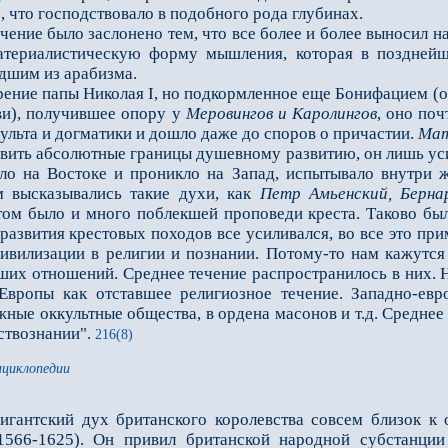
 что господствовало в подобного рода глубинах.
ние было заслонено тем, что всe более и более выносил н
атериалистическую форму мышления, которая в позднейш
дшим из арабизма.
ие папы Николая I, но подкормленное ещe Бонифацием (ок
ви), получившее опору у
Меровингов и Каролингов
, оно поч
ульта и догматики и дошло даже до споров о причастии.
Мат
ить абсолютные границы душевному развитию, он лишь усили
ыло на Востоке и проникло на Запад, испытывало внутри 
 высказывались такие духи, как
Петр Амьенский, Берна
том было и много поблекшей проповеди креста. Таково был
развития крестовых походов всe усиливался, во всe это при
цивилизации в религии и познании. Потому-то нам кажутс
йших отношений. Среднее течение распространилось в них. 
Европы как отставшее религиозное течение. Западно-евро
ные оккультные общества, в ордена масонов и т.д. Среднее 
ствознании".
216(8)
нциклопедии
гантский дух британского королевства совсем близок к
1566-1625). Он привил британской народной субстанции 