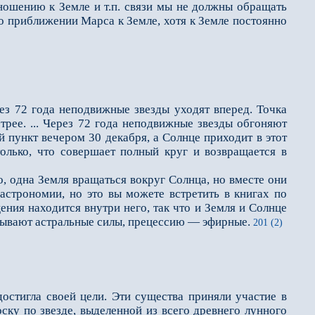
ношению к Земле и т.п. связи мы не должны обращать
 о приближении Марса к Земле, хотя к Земле постоянно
ез 72 года неподвижные звезды уходят вперед. Точка
рее. ... Через 72 года неподвижные звезды обгоняют
й пункт вечером 30 декабря, а Солнце приходит в этот
только, что совершает полный круг и возвращается в
 одна Земля вращаться вокруг Солнца, но вместе они
астрономии, но это вы можете встретить в книгах по
ения находится внутри него, так что и Земля и Солнце
ызывают астральные силы, прецессию — эфирные.
201 (2)
остигла своей цели. Эти существа приняли участие в
оску по звезде, выделенной из всего древнего лунного