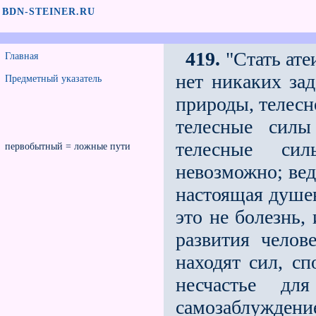
BDN-STEINER.RU
419.
"Стать ате
Главная
нет никаких за
Предметный указатель
природы, телесн
телесные силы
телесные сил
первобытный = ложные пути
невозможно; ве
настоящая душе
это не болезнь,
развития челов
находят сил, с
несчастье дл
самозаблуждени