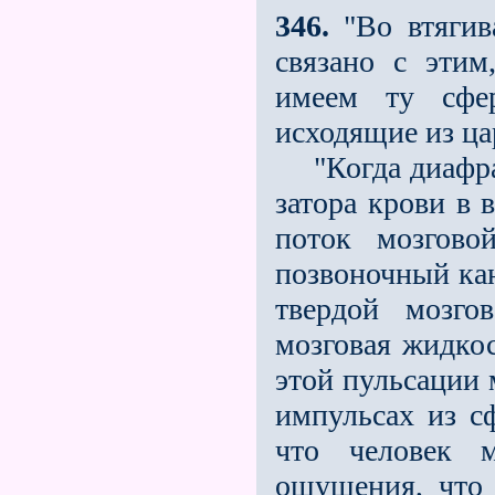
346.
"Во втягив
связано с эти
имеем ту сфер
исходящие из ца
"Когда диафрагм
затора крови в 
поток мозгово
позвоночный кана
твердой мозго
мозговая жидкос
этой пульсации 
импульсах из сф
что человек м
ощущения, что 