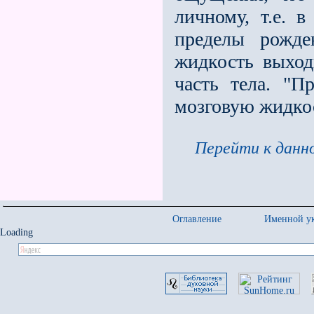
личному, т.е. 
пределы рожде
жидкость выхо
часть тела. "П
мозговую жидкос
Перейти к данно
Оглавление
Именной ук
Loading