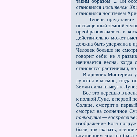
таким образом. ... Он ос
становился
носителем Хр
становился носителем Хри
Теперь представьте себ
посвященный земной челове
преобразовывалось в кос
действительно может выс
должна быть удержана в пр
Человек больше не смотри
говорит себе: не я разви
начинается весна, когда
становятся растениями, но 
В древних Мистериях употр
лучится в космос, тогда 
Земли силы плывут к Луне;
Все это перешло в воспоми
к полной Луне, к первой п
Солнце, смотрит в первы
смотрел на солнечное Сущ
полнолуние — воскресенье
изображение Бога погружа
были, так сказать, осенн
внутреннем должна была д