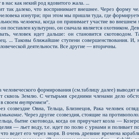
нас как некий род ядовитого жала. ...
так далеко, что воспринимает внешнее. Через форму чел
человека изнутри; при этом мы пришли туда, где формирует
льность человека
, когда он принимает участие во внешнем 
он поставлен культурно, он сначала является охотником. Дев
 человек идет дальше: он становится скотоводом. Та
ц. ... Таковы ближайшие ступени совершенствования. И, н
ловеческой деятельности. Все другие — вторичны.
человеческого формирования (см.таблицу далее) выводят на
т сквозь Землю. С четырьмя средними члена­ми дело обсто
 в своем
внутреннем
".
созвездие Овна, Тельца, Близнецов, Рака человек огляды
амыкание
. Через другие созвездия, стоящие на противополо
льца, бытие скотовода, когда он приручает козла — Козеро
лия — льет воду, т.е. идет по полю с урнами и поливает 
, что ведет его через моря. В очень древние времена кора