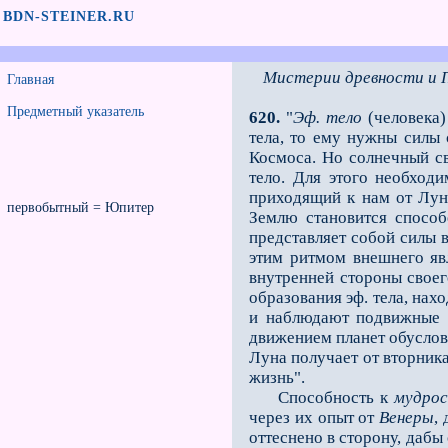
BDN-STEINER.RU
Мистерии древности и 
Главная
Предметный указатель
620.
"
Эф. тело
(человека)
тела, то ему нужны силы 
Космоса. Но солнечный св
тело. Для этого необход
приходящий к нам от Лун
первобытный = Юпитер
Землю становится способ
представляет собой силы в
этим ритмом внешнего я
внутренней стороны своего
образования эф. тела, нах
и наблюдают подвижные з
движением планет обусловл
Луна получает от вторника
жизнь".
Способность к
мудро
через их опыт от
Венеры
,
оттеснено в сторону, дабы