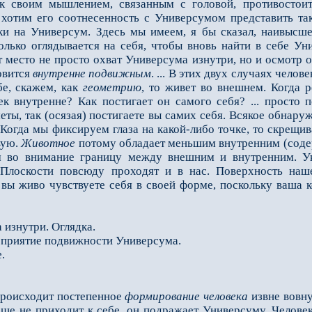
к своим мышлением, связанным с головой, противостоит 
хотим его соотнесенность с Универсумом предста­вить та
дки на Универсум. Здесь мы имеем, я бы сказал, наивысш
 только оглядывается на себя, чтобы вновь найти в себе У
т место не просто охват Универсума изнутри, но и осмот
новится
внутренне подвижным
. ... В этих двух случаях чело
бе, скажем, как
геометрию
, то живет во внешнем. Когда 
к внутренне? Как постига­ет он самого себя? ... просто п
ты, так (осязая) постигаете вы самих себя. Всякое обнаруже
.. Когда мы фиксируем глаза на какой-либо точке, то скрещи
вую.
Животное
потому обладает меньшим внутренним (содер
ем во внимание границу меж­ду внешним и внутренним. У
Плоскости повсюду проходят и в нас. Поверхность нашег
 вы живо чувствуете себя в своей форме, поскольку ваша к
 изнутри. Оглядка.
осприятие подвижности Универсума.
.
роисходит постепенное
формирование человека
извне вовну
е не приходит к себе, он подражает Универсуму. Че­ловек 