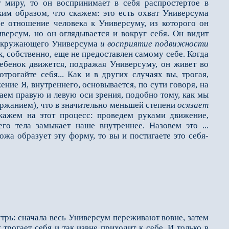
миру, то он восприни­мает в себя распростертое в
ким образом, что скажем: это есть охват Универсума
ее отношение человека к Универсуму, из которого он
ниверсум, но он оглядывается и вокруг себя. Он видит
р окружающего Универсума
и восприятие подвижности
век, собственно, еще не предоставлен самому себе. Когда
ребенок движется, подражая Универсуму, он живет во
отрогайте себя... Как и в других случаях вы, трогая,
ние Я, внутреннего, осно­вывается, по сути говоря, на
ваем правую и левую оси зрения, подоб­но тому, как мы
жа­нием), что в значительно меньшей степени
осязает
кажем на этот процесс: проведем руками движение,
о тела замыкает наше внутреннее. Назовем это ...
ожа образует эту форму, то вы и постигаете это себя-
трь: сначала весь Универсум переживают вовне, затем
трогает себя и так извне приходит к себе. И только в