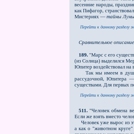
ве­сенние народы, праздн
как Пифагор, странствова
Мистериях —
тайны Луны
Перейти к данному разделу э
Сравнительное описани
189.
"Марс с его сущест
(из Солнца) выделился Ме
Юпитер воздействовал на 
Так мы имеем в душевно
рассудочной, Юпитера — 
существами. Для первых по
Перейти к данному разделу э
511.
"Человек обмена ве
Если же взять вместо чело
Человек уже вырос из это
а как о "животном круге"