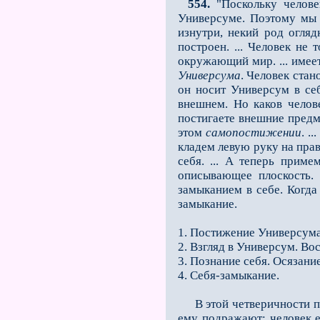
554.
"Поскольку челове
Универсуме. Поэтому мы 
изнутри, некий род огля
построен. ... Человек не
окружающий мир. ... имее
Универсума
. Человек ста­
он носит Универсум в се
внешнем. Но каков челове
постигаете внешние предме
этом
самопостижении
. .
кладем левую руку на пра
себя. ... А теперь прим
описывающее плоскость. 
замыканием в себе. Когда
замыкание.
1. Постижение Универсума
2. Взгляд в Универсум. В
3. Познание себя. Осязание
4. Себя-замыкание.
В этой четверичности п
ему подражают; человек ещ