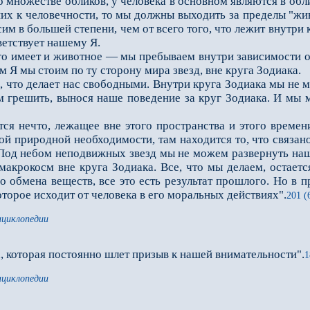
множестве обли­ков, у человека в основном являются в обли
их к человечности, то мы должны выходить за пределы "жив
сим в большей степени, чем от всего того, что лежит внутри 
ветствует нашему Я.
меет и животное — мы пребываем внутри зависимости от ма
м Я мы стоим по ту сторону мира звезд, вне круга Зодиака.
 что делает нас свободными. Внутри круга Зодиака мы не м
 грешить, вынося наше поведение за круг Зодиака. И мы м
нечто, лежащее вне этого пространства и этого времени,
кой природной необходимости, там нахо­дится то, что связ
од небом неподвижных звезд мы не можем развернуть нашег
макрокосм вне круга Зодиака. Все, что мы делаем, остаетс
 обмена веществ, все это есть результат прошлого. Но в
торое ис­ходит от человека в его моральных действиях".
201 (
нциклопедии
 которая постоянно шлет призыв к нашей внимательности".
1
нциклопедии