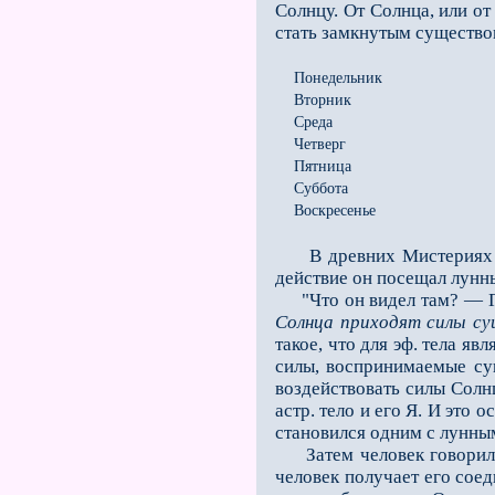
Солнцу. От Солнца, или от
стать замкнутым су­щество
Понедельник
Вторник
Среда
Четверг
Пятница
Суббота
Воскресенье
В древних Мистериях все
действие он посещал лунны
"Что он видел там? — Гла
Солнца приходят силы с
такое, что для эф. тела я
силы, воспринимаемые су
воздействовать силы Солнц
астр. тело и его Я. И это
становился одним с лунным
Затем человек говорил се
человек получает его соед