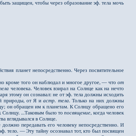
н быть защищен, чтобы через образование эф. тела мочь
твия планет непосредственно. Через посвятительное
 кроме того он наблю­дал и многое другое, — что
от
тела
человека. Человек взирал на Солнце как на нечто
аря этому он сознавал: не от эф. тела должны исходить
й природы, от Я и
астр. тела
. Только на них должны
нцу; он обращен им к планетам. К Солнцу обращено его
к Солнцу. ...Таковым было то
посвящение
, когда человек
ва вглядывался в Солнце.
 должно передавать его человеку непосредственно. И
ф. тело. — Эту тайну осознавал тот, кто был посвящен