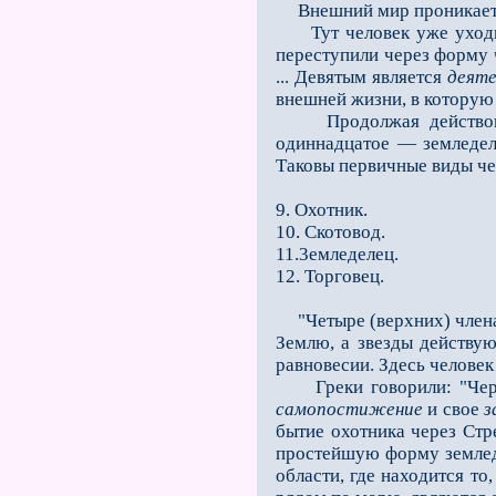
Внешний мир проникает в 
Тут человек уже уходит 
переступили через форму 
... Девятым является
деяте
внешней жизни, в которую 
Продолжая действовать,
одиннадцатое — земледеле
Таковы первичные виды че
9. Охотник.
10. Скотовод.
11.3емледелец.
12. Торговец.
"Четыре (верхних) члена 
Землю, а звезды действую
равновесии. Здесь человек
Греки говорили: "Через 
самопостижение
и свое
з
бытие охотника через Стре
простейшую форму земледе
области, где находится то