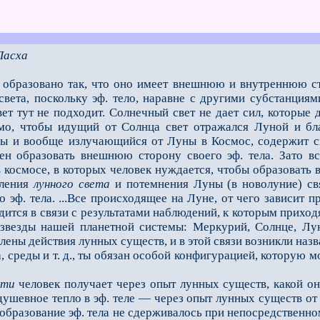
Пасха
 образовано так, что оно имеет внешнюю и внутреннюю сто
света, поскольку эф. тело, наравне с дру­гими субстанц
ет тут не подходит. Солнечный свет не дает сил, которые
имо, чтобы идущий от Солнца свет отражался Луной и бла
ы и вообще излучающийся от Луны в Космос, со­держит с
ен образовать внеш­нюю сторону своего эф. тела. Зато в
 космосе, в которых человек нуждается, чтобы образовать в
вления
лунного света
и потемнения Луны (в новолуние) свя
 эф. тела. ...Все происхо­дящее на Луне, от чего зависит
одится в связи с результатами наблюдений, к которым прихо
везды нашей планетной системы: Меркурий, Солнце, Луну
ены действия лунных существ, и в этой связи возникли наз
, среды и т. д., ты обязан особой конфигурацией, которую м
сти
человек получает через опыт лунных существ, какой о
 душевное тепло в эф. теле — через опыт лунных существ о
 образование эф. тела не сдержи­валось при непосредствен