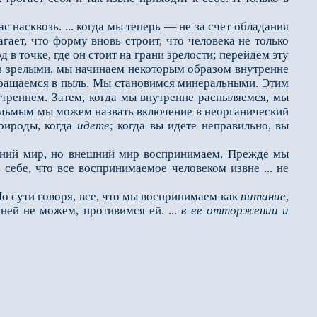
 насквозь. ... когда мы теперь — не за счет обладания
агает, что форму вновь строит, что человека не только
д в точке, где он стоит на грани зрелости; перейдем эту
тав зрелыми, мы начинаем некоторым образом внутренне
вращаемся в пыль. Мы становимся минеральными. Этим
треннем. Затем, когда мы внутренне распыляемся, мы
 седьмым мы можем назвать включение в неорганический
природы, когда
идете
; когда вы идете неправильно, вы
ний мир, но внеш­ний мир воспринимаем. Прежде мы
ь себе, что все воспринимаемое человеком извне ... не
 сути говоря, все, что мы воспринимаем как
питание
,
ней не можем, противимся ей. ...
в ее отторжении и