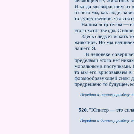
являющиеся у животных во 
И когда мы вырастаем из н
от чего мы, как люди, зави
то существенное, что соот
Нашим астр.телом — его и
этого хотят звезды. С наши
Здесь следует искать то,
животное. Но мы начинаем
нашего Я.
"В человеке совершается 
пределами этого нет ника
моральными поступками. П
то мы его врисовываем в 
формообразующей силы до
предрешено то будущее, ко
Перейти к данному разделу э
520.
"Юпитер — это сила,
Перейти к данному разделу э