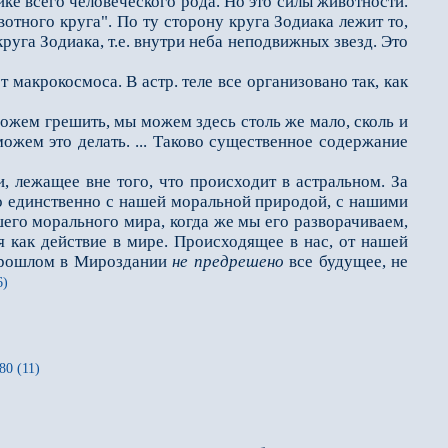
ке всего человеческого рода. Но это силы животности.
отного круга". По ту сторону круга Зодиака лежит то,
круга Зодиака, т.е. внутри неба неподвижных звезд. Это
крокосмоса. В астр. теле все организовано так, как
ожем грешить, мы можем здесь столь же мало, сколь и
ожем это делать. ... Таково существенное содержание
 лежащее вне того, что происходит в астральном. За
ано единственно с нашей моральной природой, с нашими
о морального мира, когда же мы его разворачива­ем,
я как действие в мире. Происходящее в нас, от нашей
 прошлом в Мироздании
не предрешено
все будущее, не
6)
80 (11)