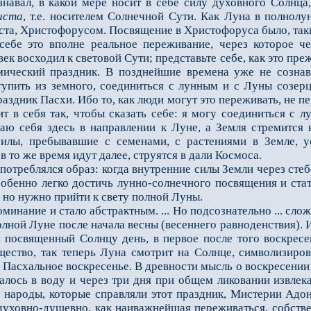
ознавал, в какой мере носит в себе силу духовного Солнца
иста
, т.е. носителем Солнечной Сути. Как Луна в полнолун
ста, Христофорусом. Посвящение в Христофоруса было, та
е это вполне реальное переживание, через которое че
к восходил к световой Сути; представьте себе, как это пр
мический праздник. В позднейшие времена уже не сознава
тупить из земного, соединиться с лунным и с Луны созер
аздник Пасхи. Ибо то, как люди могут это переживать, не п
т в себя так, чтобы сказать себе: я могу соединиться с 
ваю себя здесь в направлении к Луне, а Земля стремится
 силы, пребывавшие с семенами, с растениями в Земле, 
в то же время идут далее, стру­ятся в дали Космоса.
еблялся образ: когда внутренние силы Земли через стебель
особенно легко достичь лунно-солнеч­ного посвящения и ст
 но нужно прийти к свету полной Луны.
нание и стало абстрактным. ... Но подсознательно ... слож
олной Луне после на­чала весны (весеннего равноденствия).
й посвященный Солнцу день, в первое после того воскрес
ество, так теперь Луна смотрит на Солнце, символизи­ро
: Пасхальное воскресенье. В древности мысль о воскресении
лось в воду и через три дня при общем ликовании извлек
ие народы, которые справляли этот праздник, Мистерии Адо
уховно-душевно, как наиважнейшая переживаться, собствен