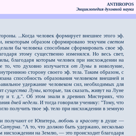
ANTHROPOS
Энциклопедия духовной науки
роны. ...Когда человек формирует внешнее этого эф.
иями, некоторым образом сформировано текучим
светом
 делали бы человека способным сформировать свое эф.
годаря этому существенно изменялся. Но весь свет,
илы, благодаря которым человек при нисхождении на
се то, что духовно излучается
от Луны
в новолуние,
нутреннюю сторону своего эф. те­ла. Таким образом, с
­зана способность образования человеком внешней и
 правильное удержание человеком сил, необходимых для
дят
существа Луны
, которые, так сказать, живут на Луне
 и т. д.". Об этом знали в древних Мистериях, что
вания
дней недели
. И тогда говорили ученику: "Тому, что
огло получить твое эф. тело при нис­хождении в земную
ни получают от Юпитера,
любовь и красоту
в душе —
т
Сатурна
. "А то, что должно быть удержано, несколько
ном нисхождении на Землю, — это происходит благодаря