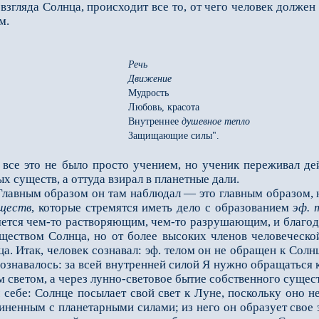
 взгля­да Солнца, происходит все то, от чего человек долже
м.
Речь
Движение
Мудрость
Любовь, красота
Внутреннее
душевное тепло
Защищающие силы".
 это не было просто учением, но ученик переживал дейс
х существ, а оттуда взирал в планетные дали.
вным образом он там наблюдал — это главным образом, но
уществ
, которые стремятся иметь дело с образованием
эф. 
вляется чем-то рас­творяющим, чем-то разрушающим, и благод
ществом Солнца, но от более высоких членов человеческо
а. Итак, человек сознавал: эф. телом он не обращен к Сол
 осознавалось: за всей внутренней силой Я нужно обращаться 
 светом, а через лунно-световое бытие собственного сущест
бе: Солнце посылает свой свет к Луне, поскольку оно не
иненным с планетарными силами; из него он образует свое э