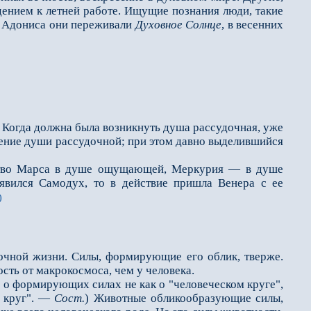
ением к летней рабо­те. Ищущие познания люди, такие
ях Адониса они переживали
Духовное Солнце
, в весенних
 Когда должна была возникнуть душа рассудочная, уже
вение души рассудочной; при этом давно выделившийся
тво Марса в душе ощущаю­щей, Меркурия — в душе
явился Самодух, то в действие пришла Венера с ее
)
очной жизни. Силы, формирующие его облик, тверже.
сть от макрокосмоса, чем у человека.
 о формирующих силах не как о "человеческом круге",
й круг". —
Сост.
) Животные обликообразующие силы,