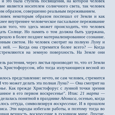
, и это была ступень посвящения, на которой чело­век
ие является носи­телем солнечного света, так человек
ким образом, совершенно реальным переживанием.
ловек некоторым образом поспешал от Земли и как
ежнее внутреннее человеческое пасхальное переживание
ли того, что здесь может происходить, что человек
цать Солнце. Но память о том должна быть удержана,
е­решло в более позднее материализированное сознание.
лунным светом. Но человек смотрит на полную Луну и
 к ней. — Когда она стремится более всего? — Когда
устрем­ляются на земную поверхность. На Земле они
 растения, че­рез листья производят то, что от Земли
ать Христофорусом, ибо тогда излучающиеся весной из
илось представление: нечто, не сам человек, стремится
 И что может делать эта полная Луна? — Она смотрит на
енье. Как прежде Христофорус с лунной точки зрения
ванное в его первом воскресенье". Итак:
21 марта —
 делалась понятной в празднике
Адониса
, осенью, когда
алось оттуда, символизируя
воскресение
. И в прошлом
ниса. Эти народы избегали работы, и поэтому тогда во
ная вечность, воскресение в духовном мире. Другие,