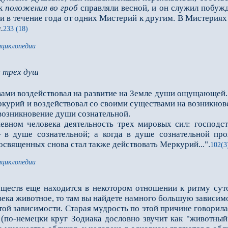
ик
положения во гроб
справляли весной, и он служил побужд
ли в течение года от одних Мистерий к дру­гим. В Мистери
.
233 (18)
нциклопедии
е трех душ
вами воздействовал на развитие на Земле души ощущающей.
ркурий и воздействовал со своими суще­ствами на возникно
воз­никновение души сознательной.
м человека деятельность трех мировых сил: господс
в душе сознательной; а когда в душе сознательной про­
священных снова стал так­же действовать Меркурий...".
102(3
нциклопедии
ществ еще находится в некотором отно­шении к ритму сут
века животное, то там вы найдете намного большую зависимо
й зависимости. Старая мудрость по этой причине говорила
 (по-немецки круг Зодиака дословно звучит как "живот­ны