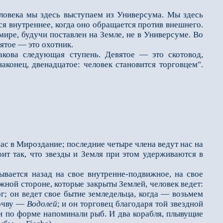
овека мы здесь выступаем из Универсума. Мы здесь
ся внутреннее, когда оно обращается против внешнего.
мире, будучи поставлен на Земле, не в Универсуме. Во
ятое — это охотник.
кова следующая ступень. Девятое — это скотовод,
аконец, двенадцатое: человек становится торговцем".
с в Мироздание; по­следние четыре члена ведут нас на
ит так, что звезды и Земля при этом удерживаются в
вается назад на свое внутренне-подвижное, на свое
жной стороне, которые закрыты Землей, человек ведет:
г; он ведет свое бытие земледельца, когда — возь­мем
почву —
Водолей
; и он торговец благодаря той звездной
бли по форме напоминали рыб. И два корабля, плывущие