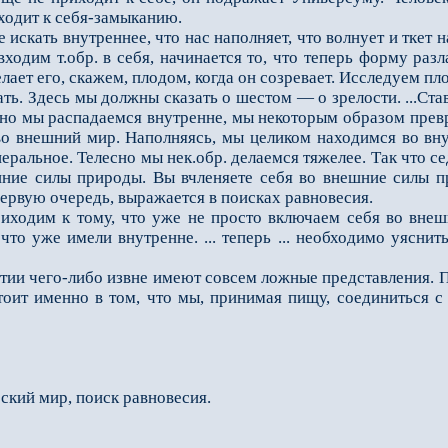
ходит к себя-замыканию.
ать внутреннее, что нас наполняет, что волнует и ткет нас
входим т.обр. в себя, начинается то, что теперь форму разл
лает его, скажем, плодом, когда он созревает. Исследуем пло
ать. Здесь мы должны сказать о шестом — о зрелос­ти. ...С
но мы рас­падаемся внутренне, мы некоторым образом пре
о внешний мир. Наполняясь, мы целиком находимся во вну
неральное. Телесно мы нек.обр. делаемся тяжелее. Так что
ешние силы природы. Вы вчленяете себя во внешние силы 
 первую очередь, выражается в поисках равновесия.
дим к тому, что уже не просто включаем себя во внеш
что уже имели внутренне. ... теперь ... не­обходимо уяснит
и чего-либо извне имеют совсем ложные представления. По
тоит именно в том, что мы, принимая пищу, соединиться с 
ский мир, поиск равновесия.