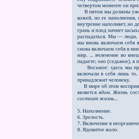
четвертом моменте он при
В пятом мы должны уже иск
кожей, но ее наполнения, 
внутренне наполняет, но де
грань и плод начнет засых
распадаться. Мы — люди, 
мы вновь включаем себя в
снова включаем себя в ми
мир. ... вчленение во вн
падаете; оно (седьмое), в
Восьмое: здесь мы прихо
включали в себя лишь то, 
принадлежит человеку.
В мире об этом восприяти
является
ядом
. Жизнь сос
состоит жизнь
...
5. Наполнение.
6. Зрелость.
7. Включение в неорганиче
8. Ядовитое жало.