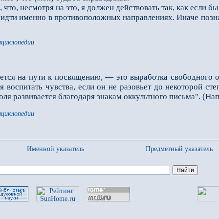
, что, несмотря на это, я должен действовать так, как если 
дти именно в противоположных направлениях. Иначе познан
нциклопедии
буется на пути к посвящению, — это выработка свободного
ся воспитать чувства, если он не разовьет до некоторой с
ля раз­вивается благодаря знакам оккультного письма". (Напр
нциклопедии
Именной указатель
Предметный указатель