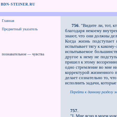
BDN-STEINER.RU
Главная
756
. "Видите ли, тот,
Предметный указатель
благодаря некоему внутрен
знают, что они должны дел
Когда жизнь подступает 
испытывает тягу к какому-л
испыты­ваемое большинств
познавательное — чувства
другое к нему не подступа
пришел к этому воззрению,
одно стремление во мне нич
корректурой жизненного п
делает сознательно то, чт
исполнить задачи, которые
Перейти к данному разделу э
757
.
"I. Мне ясно в моем
чув