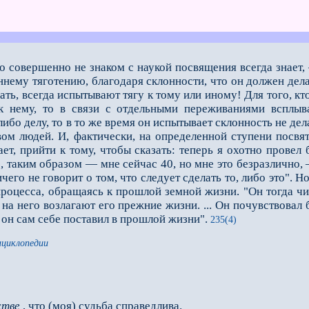
 кто совершенно не знаком с наукой посвящения всегда знае
нему тяготению, благодаря склонности, что он должен дела
ать, всегда испытывают тягу к тому или иному! Для того, кто
к нему, то в связи с отдельными переживаниями вс­плы
ибо делу, то в то же время он испытывает склонность не дел
ом людей. И, фактически, на определенной ступени посвят
ет, прийти к тому, чтобы сказать: теперь я охотно провел
 таким образом — мне сейчас 40, но мне это безразлично, —
его не говорит о том, что следует сделать то, либо это". Н
роцесса, обращаясь к прошлой земной жизни. "Он тогда чит
о на него возлагают его прежние жизни. ... Он почувствовал 
 он сам себе поставил в прошлой жизни".
235(4)
нциклопедии
стве
, что (моя) судьба справедлива.