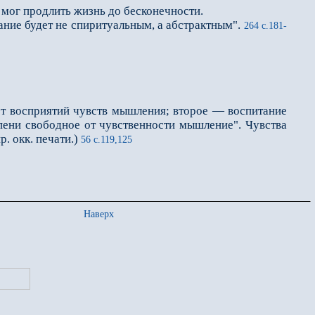
бы мог продлить жизнь до бесконечности.
ие будет не спиритуальным, а абстрактным".
264 с.181-
 от восприятий чувств мышления; второе — воспитание
тепени свободное от чувственности мышление". Чувства
. окк. печати.)
56 с.119,125
Наверх