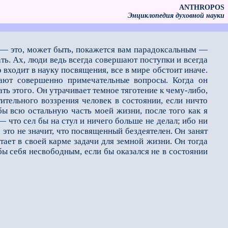
ANTHROPOS
Энциклопедия духовной науки
т, — это, может быть, покажется вам парадоксальным —
ть. Ах, люди ведь всегда совершают поступки и всегда
 входит в науку посвящения, все в мире обстоит иначе.
вают совершенно примечательные вопросы. Когда он
ать этого. Он утрачивает темное тяготение к чему-либо,
ительного воззрения человек в состоянии, если ничто
 бы всю остальную часть моей жизни, после того как я
 что сел бы на стул и ничего больше не делал; ибо ни
о это не значит, что посвященный бездеятелен. Он занят
ает в своей карме задачи для земной жизни. Он тогда
бы себя несвободным, если бы оказался не в состоя­нии