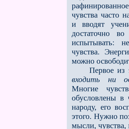
рафинированно
чувства часто 
и вводят учен
достаточно во
испытывать: н
чувства. Энерг
можно освободит
Первое из э
входить ни од
Многие чувств
обусловлены в 
народу, его вос
этого. Нужно по
мысли, чувства,