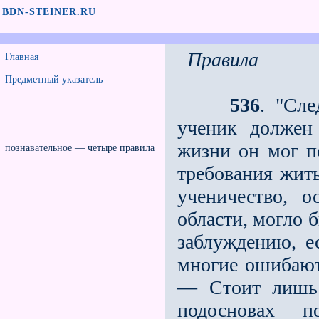
BDN-STEINER.RU
Правила
Главная
Предметный указатель
536
. "Сл
ученик должен
жизни он мог п
познавательное — четыре правила
требования жить
ученичество, 
области, могло 
заблуждению, ес
многие ошибаютс
— Стоит лишь 
подосновах п