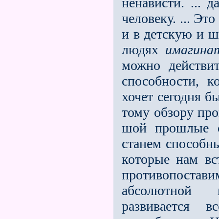
ненависти. ... 
человеку. ... Эт
и в детскую и 
людях
имагина
можно действи
способности, к
хочет сего­дня 
тому обзору про
шой прошлые о
станем способн
ко­торые нам в
противопостави
абсолютной 
развивается 