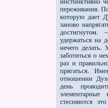
инстинктивно че
переживания. По
которую дает
Д
заново напрягат
достигнутом.
удержаться на д
нечего делать. 
заботиться о не
раз и правильно
прягаться. Име
отношении Духо
день проводи
элементарные
стесняются эт