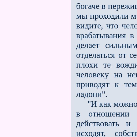
богаче в пережи
мы прохо­дили м
видите, что чел
врабатывания в
делает сильн
отделаться от с
плохи те вожд
человеку на не
приводят к те
ладони".
"И как можно м
в отношени
действовать 
исходят, собс