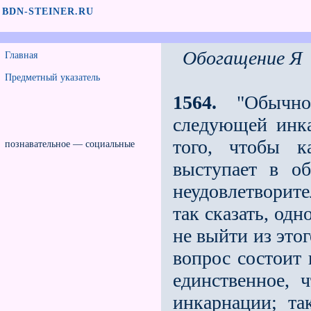
BDN-STEINER.RU
Обогащение Я
Главная
Предметный указатель
1564.
"Обычно
следующей инка
то­го, чтобы 
познавательное — социальные
выступает в о
неудовлетворите
так сказать, одн
не выйти из этог
вопрос состоит в
единственное, 
инкарнации; та