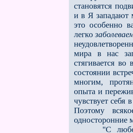
становятся подв
и в Я западают
это особенно в
легко
заболевае
неудовлетворенн
мира в нас за
стягивается во 
состоянии встре
многим, про­т
опыта и пережив
чувствует себя 
Поэтому вся
односторонние м
"С любовью 