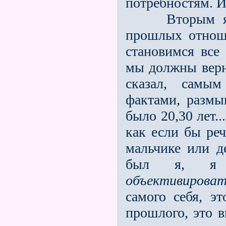
потребнос­тям. И
Вторым являе
прошлых отнош
становимся все
мы должны верн
сказал, самым
фактами, размы
было 20,30 лет...
как если бы реч
мальчике или д
был я, я хо
объективирова
самого себя, э
прошлого, это 