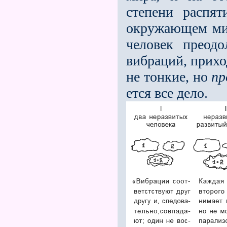
степени распят
окружающем ми­р
человек преод
вибраций, приход
не тонкие, но
пр
ется все дело.