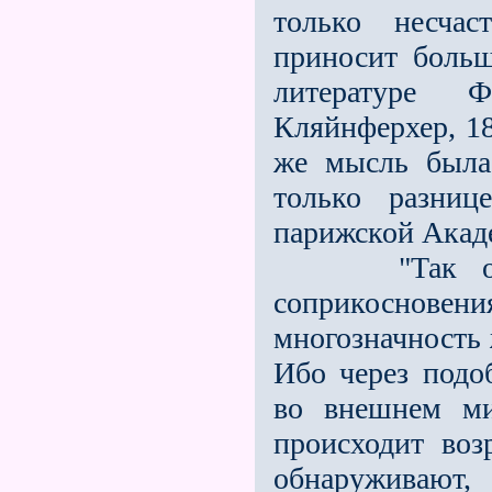
только несча
приносит больш
литературе 
Кляйнферхер, 18
же мысль была
только разни
парижской Акад
"Так обнару
соприкосновения
многозначность 
Ибо через подо
во внешнем ми
происходит возр
обнаруживают,