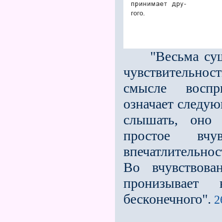
"Весьма сущес
чувствительнос
смысле воспри
означает следую
слышать, оно 
простое вчув
впечатлительно
Во вчувствова
пронизывает
бесконечного".
2