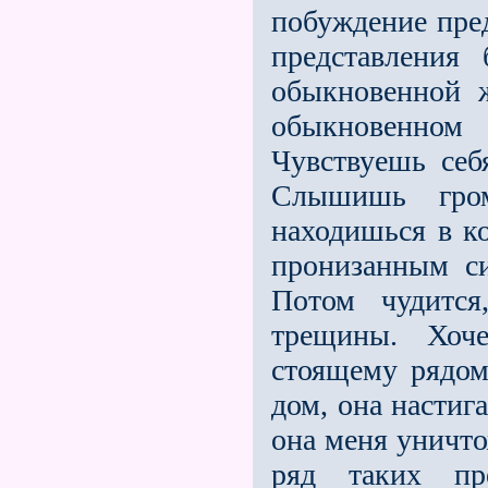
побуждение пред
представления
обыкновенной 
обыкновенно
Чувствуешь се
Слышишь гро
находишься в ко
пронизанным си
Потом чудится
трещины. Хоче
стоящему рядом
дом, она настиг
она меня уничто
ряд таких пре