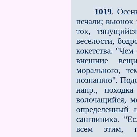
1019
. Осен
печали; вьюнок
ток, тянущийс
веселости, бодр
кокетства. "Чем
внешние вещи
морального, т
познанию". Подо
напр., походк
волочащийся, м
определенный 
сангвиника. "Ес
всем этим, 