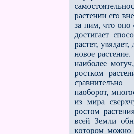
самостоятельно
растении его вн
за ним, что оно
достигает спос
растет, увядает,
новое растение.
наиболее могуч
ростком расте­
сравнительно
наоборот, много
из мира сверхч
ростом растени
всей Земли обн
кото­ром можно