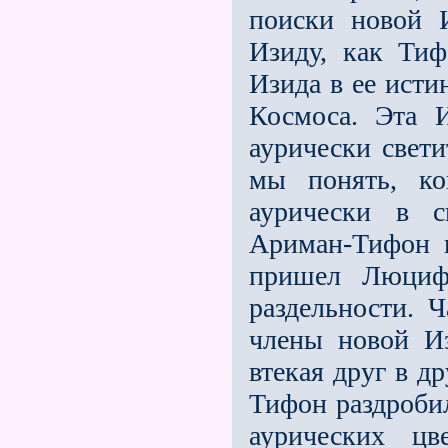
поиски новой 
Изиду, как Тиф
Изида в ее исти
Кос­моса. Эта 
аурически свет
мы понять, к
аурически в с
Ариман-Тифон п
пришел Люцифе
раздельности. Ч
члены новой Из
втекая друг в д
Тифон раздробил
аурических ц