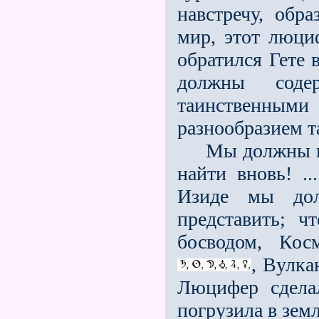
навстречу, обр
мир, этот люци
обратился Гете в
должны содер
таинственным
разнообразием т
Мы должны про
найти вновь! ..
Изиде мы до
представить; ч
босводом, Ко
, Вулка
Люцифер сдела
погрузила в зем