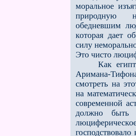
моральное изъя
природную не
обедневшим лю
которая дает об
силу неморально
Это чисто люциф
Как египтяни
Аримана-Тифона
смотреть на эт
на математическ
современной аст
должно быть я
люциферичес
господствовало 