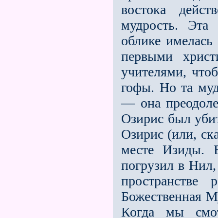
востока дейст
мудрость. Эта
облике имелась 
первыми христ
учителями, что
гофы. Но та муд
— она преодоле
Озирис был уби
Озирис (или, ск
месте Изиды. 
погрузил в Нил,
пространстве 
Божественная Му
Когда мы смо