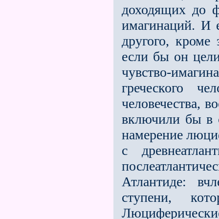
доходящих до ф
имагинаций. И 
другого, кроме
если бы он цел
чувство-имагина
греческого ч
человечества, 
включили бы в 
намерение люци
с древнеатла
послеатлантич
Атлантиде: вч
ступени, ко
Люциферически