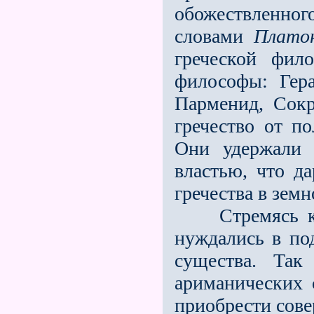
обожествленног
словами
Плато
греческой фило
философы: Гера
Парменид, Сокр
гречество от п
Они удержали 
властью, что д
гречества в зем
Стремясь к св
нуждались в по
существа. Так
ариманических 
приобрести сов