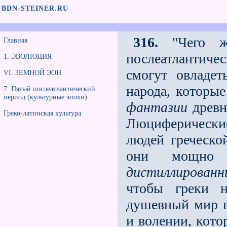
BDN-STEINER.RU
316.
"Чего жд
Главная
послеатлантичес
1. ЭВОЛЮЦИЯ
смогут овладе
VI. ЗЕМНОЙ ЭОН
народа, которы
7. Пятый послеатлантический
период (культурные эпохи)
фантазии
древн
Греко-латинская культура
Люциферические
людей греческо
они мощно 
дистиллирован
чтобы греки 
душевный мир в
и волении, кото