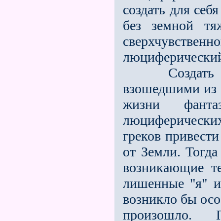
создать для себ
без земной т
сверхчувстве
люциферический
Создать план
взошедшими из 
жизни фант
люциферических
греков привести
от Земли. Тогд
возникающие т
лишенные "я" и
возникло бы осо
произошло.