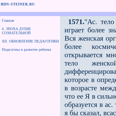
BDN-STEINER.RU
1571.
"Ас. тело
Главная
играет более з
4. ЭПОХА ДУШИ
СОЗНАТЕЛЬНОЙ
Вся женская орг
XII. ОБНОВЛЕНИЕ ПЕДАГОГИКИ
более космич
Педагогика и развитие ребенка
открывается мно
тело женско
дифференцирова
которое в опред
в возрасте межд
что ее Я в силь
образуется в ас.
я бы сказал, вса