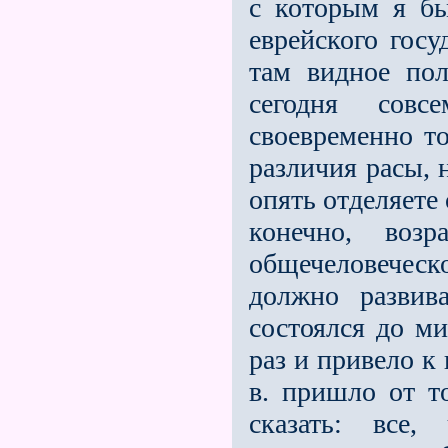
с которым я бы
еврейского госу
там видное пол
сегодня совс
своевременно т
различия расы, н
опять отделяете 
конечно, воз
общечеловеческ
должно развив
состоялся до м
раз и привело к
в. пришло от т
сказать: все,