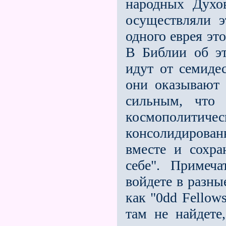
народных Духо
осуществляли э
одного еврея эт
В Библии об эт
идут от семиде
они оказывают
сильным, что 
космополит
консолидирова
вместе и сохра
себе". Примеч
войдете в разны
как "0dd Fеllоw
там не найдете