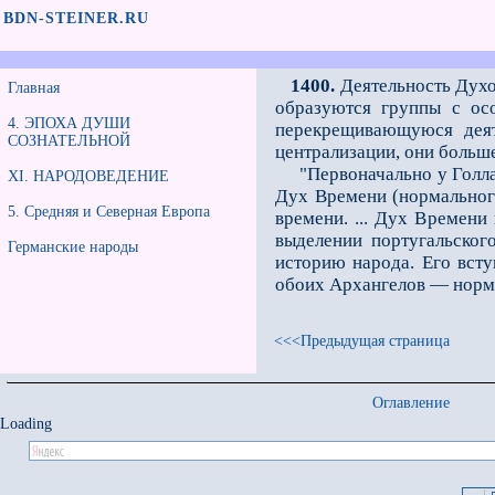
BDN-STEINER.RU
1400.
Деятельность Духо
Главная
образуются группы с ос
4. ЭПОХА ДУШИ
перекрещивающуюся деят
СОЗНАТЕЛЬНОЙ
централизации, они больш
"Первоначально у Голлан
XI. НАРОДОВЕДЕНИЕ
Дух Времени (нормального
5. Средняя и Северная Европа
времени. ... Дух Времени
выделении португальского
Германские народы
историю народа. Его вст
обоих Архангелов — норма
<<<Предыдущая страница
Оглавление
Loading