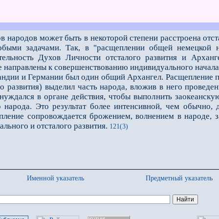
в народов может быть в некоторой степени расстроена отс
обыми задачами. Так, в "расщеплении общей немецкой 
ельность Духов Личности отсталого развития и Арханг
е направлены к совершенствованию индивидуального начала
дии и Германии был один общий Архангел. Расщепление пр
 развития) выделил часть народа, вложив в него проведен
 нуждался в органе действия, чтобы выполнить заокеанск
 народа. Это результат более интенсивной, чем обычно, 
упление сопровождается брожением, волнением в народе, 
льного и отсталого развития.
121(3)
Именной указатель
Предметный указатель