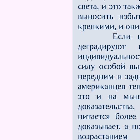
света, и это та
выносить избы
крепкими, и они
Если начина
деградируют
индивидуально
силу особой вы
передним и задн
американцев те
это и на мыш
доказательств
питается боле
доказывает, а п
возрастанием