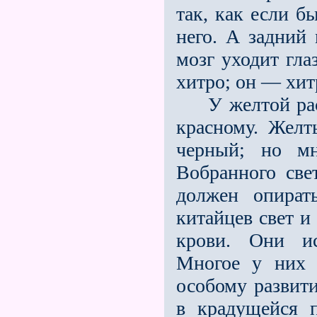
так, как если б
него. А задний 
мозг уходит гла
хитро; он — хит
У желтой расы 
красному. Желт
черный; но мн
Вобранного све
должен опират
китайцев свет и
крови. Они ис
Многое у них п
особому развити
в крадущейся п