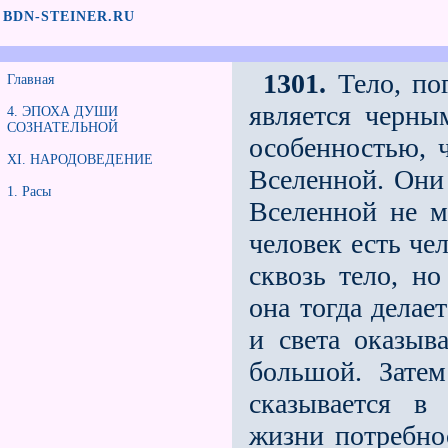
BDN-STEINER.RU
1301.
Тело, по
Главная
является черн
4. ЭПОХА ДУШИ
СОЗНАТЕЛЬНОЙ
особенностью, ч
XI. НАРОДОВЕДЕНИЕ
Вселенной. Они 
1. Расы
Вселенной не м
человек есть че
сквозь тело, н
она тогда делае
и света оказыв
большой. Зате
сказывается в
жизни потребно