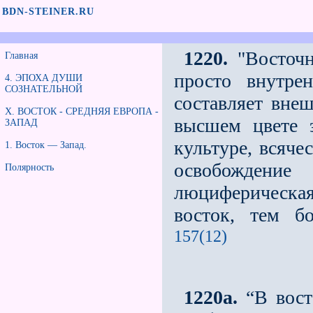
BDN-STEINER.RU
1220.
"Восточн
Главная
просто внутрен
4. ЭПОХА ДУШИ
СОЗНАТЕЛЬНОЙ
составляет вне
X. ВОСТОК - СРЕДНЯЯ ЕВРОПА -
высшем цвете 
ЗАПАД
культуре, всяче
1. Восток — Запад.
освобождени
Полярность
люциферическа
восток, тем б
157(12)
1220а.
“В вост