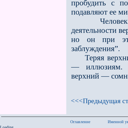
пробудить с п
подавляют ее ми
Человек Зап
деятельности ве
но он при это
заблуждения”.
Теряя верхний
— иллюзиям. 
верхний — сомн
<<<Предыдущая ст
Оглавление
Именной ук
Loading