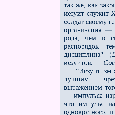
так же, как зак
иезуит служит Х
солдат своему г
организация —
рода, чем в с
распорядок те
дисциплина". (
иезуитов. —
Со
"Иезуитизм яв
лучшим, чре
выражением того
— импульса нар
что импульс на
однократного, 