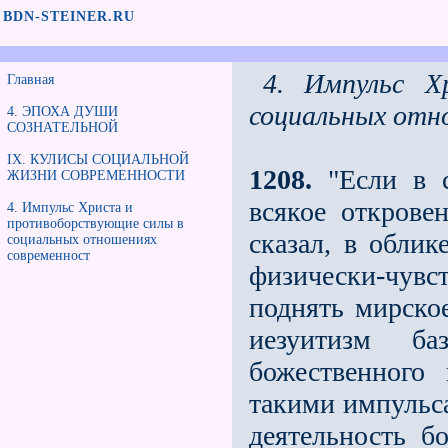
BDN-STEINER.RU
4. Импульс Х
Главная
социальных отн
4. ЭПОХА ДУШИ
СОЗНАТЕЛЬНОЙ
IX. КУЛИСЫ СОЦИАЛЬНОЙ
1208.
"Если в с
ЖИЗНИ СОВРЕМЕННОСТИ
всякое открове
4. Импульс Христа и
противоборствующие силы в
сказал, в облик
социальных отношениях
современност
физически-чув
поднять мирское
иезуитизм б
божественного
такими импульса
деятельность б