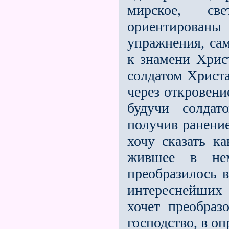
мирское, св
ориентированы
упражнения, са
к знамени Хрис
солдатом Христа
через откровени
будучи солдат
получив ранение
хочу сказать ка
жившее в нем
преобразилось в
интереснейших 
хочет преобраз
господство, в о