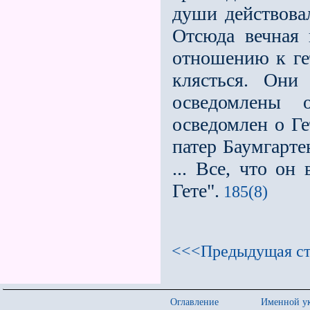
души действовал
Отсюда вечная 
отношению к ге
клясться. Они
осведомлены 
осведомлен о Ге
патер Баумгарте
... Все, что он
Гете".
185(8)
<<<Предыдущая ст
Оглавление
Именной ук