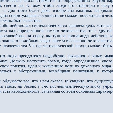
листическая эпоха стремится из определенных кругов пар
, свести все к тому, чтобы люди его отвергали в силу 
. ... Для этого будет даже изобретена вакцина, вводима
 одна спиритуальная склонность не сможет поселиться в чело
должны быть известны.
ц действовал систематически со знанием дела, хотя все э
сти над определенной частью человечества, то с другой 
ротивообраз, на сцену выступила пропаганда действия ка
 знание о подобных вещах внести в сознание человечества 
е человечества 5-й послеатлантической эпохи, сможет быть
люди преодолеют неудобство, связанное с иным мышлен
ах. Должно наступить время, когда определенное число
свои понятия, идеи и жизненные цели из духовного мира.
ваться с абстрактными, всеобщими понятиями, к котор
обдумаете все, что я вам сказал, то увидите, что существ
бы здесь, на Земле, в 5-ю послеатлантическую эпоху учред
я есть необходимость, связанная со всем основным характе