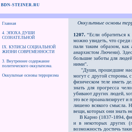
BDN-STEINER.RU
Оккультные основы тер
Главная
4. ЭПОХА ДУШИ
1207.
“Если обратиться к
СОЗНАТЕЛЬНОЙ
можно увидеть, что среди 
пали таким образом, как 
IX. КУЛИСЫ СОЦИАЛЬНОЙ
ЖИЗНИ СОВРЕМЕННОСТИ
анархистом Лючени). Здес
большие заботы для людей
3. Внутреннее содержание
ними".
политического оккультизма.
"Души, прошедшие насильс
Оккультные основы терроризма
могут с другой стороны, 
физическом теле иметь де
знать для прогресса чело
убивают других людей, хот
это все проанализирует и 
лишено всякого смысла. Н
вещи, которых они знать 
В Карно (1837-1894, физи
и в некоторых других (
возможность достичь таким