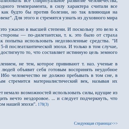
ализовать все спиритуальное развитие человечества,
одного темперамента, в силу характера считали все
я как будто бы против болезни, но так влияющая на
веке". Для этого и стремятся узнать из духовного мира
то ужасно в высшей степени. И поскольку это вело к
стороны — по-дилетантски, т. к. это было от страха
к попытка использовать недозволенные средства. "И
5-й послеатлантической эпохи. И только в том случае,
 достигнуто то, что составляет истинную цель земного
ием, не тем, которое прививают т. наз. ученые в
 людей объявит себя готовым воспринять неудобное
 Ибо человечество не должно пребывать в том сне, в
ым стремится материалистический век, называя их
ует немало возможностей использовать силы, идущие из
ить нечто нездоровое. ... и следует подчеркнуть, что
ром нашей эпохи".
178(3)
Следующая страница>>>