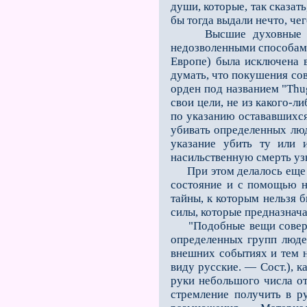
души, которые, так сказат
бы тогда выдали нечто, чег
Высшие духовные сущес
недозволенными способами
Европе) была исключена 
думать, что покушения сов
орден под названием "Тhug
свои цели, не из какого-
по указанию остававшихся
убивать определенных люд
указание убить ту или 
насильственную смерть уз
При этом делалось еще с
состояние и с помощью н
тайны, к которым нельзя 
силы, которые предназнача
"Подобные вещи совершаю
определенных групп людей
внешних событиях и тем 
виду русские. — Сост.), 
руки небольшого числа о
стремление получить в р