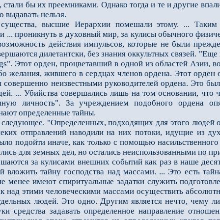
ь, стали бы их преемниками. Однако тогда и те и другие впал
о выдавать нельзя.
тва, высшие Иерархии помешали этому. ... Таким обр
 ... проникнуть в духовный мир, за кулисы обычного физич
возможность действия импульсов, которые не были прежд
ершаются дилетантски, без знания оккультных связей. "Еще
s". Этот орден, процветавший в одной из областей Азии, в
либо желания, жившего в сердцах членов ордена. Этот орде
 совершенно неизвестными руководителей ордена. Это был 
ей. ... Убийства совершались лишь на том основании, что 
иную личность". За учреждением подобного ордена оп
нают определенные тайны.
ледующее. "Определенных, подходящих для этого людей об
еких отправлений наводили на них потоки, идущие из ду
было подойти иначе, как только с помощью насильственного
лись для земных дел, но остались неиспользованными по пр
тся за кулисами внешних событий как раз в наше десятил
 вложить тайну господства над массами. ... Это есть тайн
не менее имеют спиритуальные задатки служить подготовл
как над этими человеческими массами осуществить абсолютн
тдельных людей. Это одно. Другим является нечто, чему 
уки средства задавать определенное направление отноше