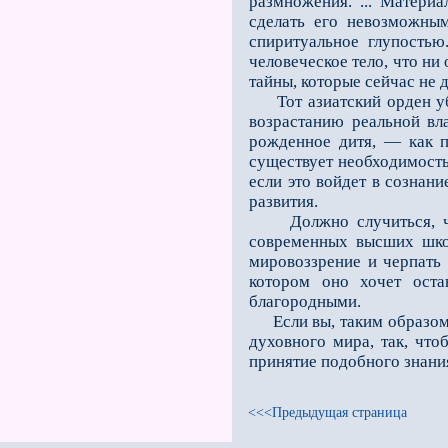
размножения. ... Материа
сделать его невозможным
спиритуальное глупостью
человеческое тело, что ни
тайны, которые сейчас не 
Тот азиатский орден убий
возрастанию реальной вла
рожденное дитя, — как п
существует необходимость
если это войдет в сознани
развития.
Должно случиться, что 
современных высших школ
мировоззрение и черпать 
котором оно хочет оста
благородными.
Если вы, таким образом, 
духовного мира, так, что
принятие подобного знани
<<<Предыдущая страница