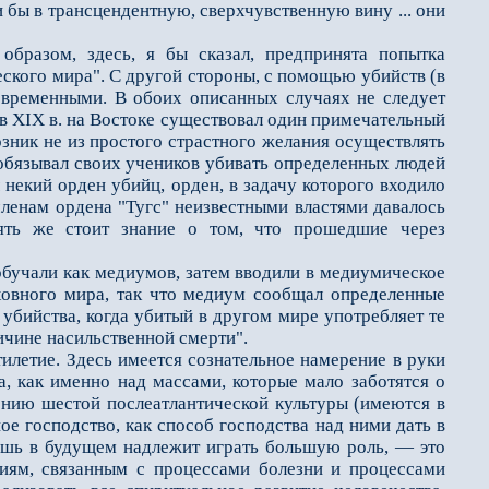
и бы в трансцендентную, сверхчувственную вину ... они
азом, здесь, я бы сказал, предпринята попытка
еского мира". С другой стороны, с помощью убийств (в
евременными. В обоих описанных случаях не следует
 в XIX в. на Востоке существовал один примечательный
озник не из простого страстного желания осуществлять
н обязывал своих учеников убивать определенных людей
некий орден убийц, орден, в задачу которого входило
членам ордена "Тугс" неизвестными властями давалось
ять же стоит знание о том, что прошедшие через
учали как медиумов, затем вводили в медиумическое
ховного мира, так что медиум сообщал определенные
 убийства, когда убитый в другом мире употребляет те
ичине насильственной смерти".
етие. Здесь имеется сознательное намерение в руки
а, как именно над массами, которые мало заботятся о
ению шестой послеатлантической культуры (имеются в
ое господство, как способ господства над ними дать в
лишь в будущем надлежит играть большую роль, — это
ниям, связанным с процессами болезни и процессами