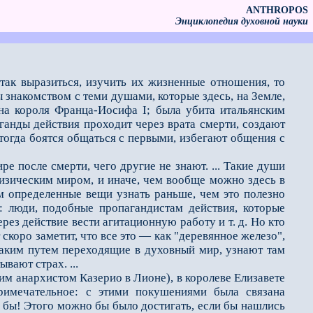
ANTHROPOS
Энциклопедия духовной науки
ак выразиться, изучить их жизненные отношения, то
 знакомством с теми душами, которые здесь, на Земле,
ена короля Франца-Иосифа I; была убита итальянским
аганды действия проходит через врата смерти, создают
тогда боятся общаться с первыми, избегают общения с
после смерти, чего другие не знают. ... Такие души
физическим миром, и иначе, чем вообще можно здесь в
м определенные вещи узнать раньше, чем это полезно
ят: люди, подобные пропагандистам действия, которые
рез действие вести агитационную работу и т. д. Но кто
скоро заметит, что все это — как "деревянное железо",
таким путем переходящие в духовный мир, узнают там
вают страх. ...
м анархистом Казерио в Лионе), в королеве Елизавете
римечательное: с этими покушениями была связана
ло бы! Этого можно бы было достигать, если бы нашлись