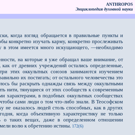
ANTHROPOS
Энциклопедия духовной науки
ки, когда взгляд обращается в правильные пункты и
тобы конкретно изучать карму, конкретно прослеживать
ку в этом имеется много искущающего, —необходимо
ости, на которые я уже обращал ваше внимание, от
, как от древних учреждений остались определенные,
три этих оккультных союзов занимаются изучением
авильно их постигать; от остального человечества это
залось бы раскрыть однажды связь между оккультными
ь нити, тянущиеся от этих сообществ к современным
ими характерами, в подобных оккультных сообществах
, чтобы сами люди о том что-либо знали. В Теософском
ку не оказалось людей столь способных, как в других
годня, когда объективную характеристику не только
ть о таких вещах, даже в определенном отношении
имели волю к обретению истины.
172(6)