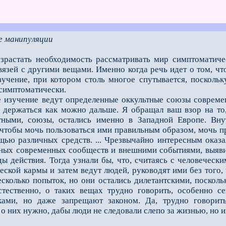
е манипуляции
зрастать необходимость рассматривать мир симптоматичес
связей с другими вещами. Именно когда речь идет о том, ч
учение, при котором столь многое спутывается, посколь
 симптоматически.
учение ведут определенные оккультные союзы современн
т держаться как можно дальше. Я обращал ваш взор на то
тными, союзы, остались именно в Западной Европе. Вну
 чтобы мочь пользоваться ими правильным образом, мочь пр
ощью различных средств. ... Чрезвычайно интересным ока
ных современных сообществ и внешними событиями, выявит
ы действия. Тогда узнали бы, что, считаясь с человеческ
ческой кармы и затем ведут людей, руководят ими без того
сколько попыток, но они остались дилетантскими, посколь
стественно, о таких вещах трудно говорить, особенно се
ками, но даже запрещают законом. Да, трудно говори
 о них нужно, дабы люди не следовали слепо за жизнью, но 