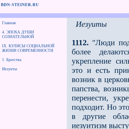
BDN-STEINER.RU
Иезуиты
Главная
4. ЭПОХА ДУШИ
СОЗНАТЕЛЬНОЙ
1112.
"Люди под 
IX. КУЛИСЫ СОЦИАЛЬНОЙ
более делаютс
ЖИЗНИ СОВРЕМЕННОСТИ
укрепление сил
1. Братства
это и есть при
Иезуиты
возник в церков
папства, возник
перенести, укр
подходит. Но эт
в другие обл
иезуитизм высту