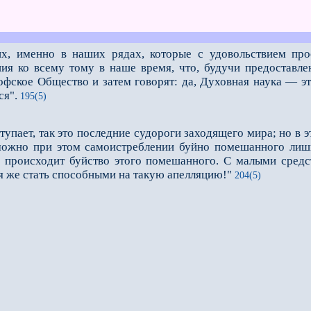
х, именно в наших рядах, которые с удовольствием про
ания ко всему тому в наше время, что, будучи предостав
фское Общество и затем говорят: да, Духовная наука — это
ся".
195(5)
тупает, так это последние судороги заходящего мира; но в
ожно при этом самоистреблении буйно помешанного лиши
ов происходит буйство этого помешанного. С малыми сред
я же стать способными на такую апелляцию!"
204(5)