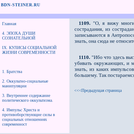
BDN-STEINER.RU
1109.
"О, я вижу многи
Главная
сострадания, из сострад
4. ЭПОХА ДУШИ
записываются в Антропосо
СОЗНАТЕЛЬНОЙ
знать, она сюда не относит
IX. КУЛИСЫ СОЦИАЛЬНОЙ
ЖИЗНИ СОВРЕМЕННОСТИ
1110.
"Ибо что здесь выс
убивать окружающих, и м
знать, из каких импульс
1. Братства
большему. Так постараемс
2. Оккультно-социальные
манипуляции
<<<Предыдущая страница
3. Внутреннее содержание
политического оккультизма.
4. Импульс Христа и
противоборствующие силы в
социальных отношениях
современност