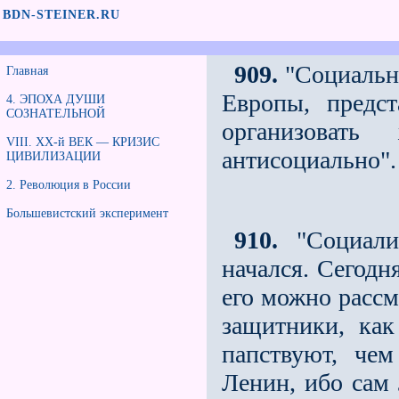
BDN-STEINER.RU
909.
"Социальна
Главная
Европы, предс
4. ЭПОХА ДУШИ
СОЗНАТЕЛЬНОЙ
организоват
VIII. XX-й ВЕК — КРИЗИС
антисоциально".
ЦИВИЛИЗАЦИИ
2. Революция в России
Большевистский эксперимент
910.
"Социали
начался. Сегодн
его можно рассм
защитники, как
папствуют, че
Ленин, ибо сам 