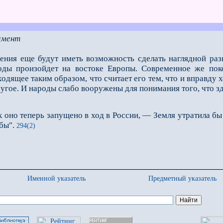
имент
ния ещe будут иметь возможность сделать наглядной раз
оды произойдeт на востоке Европы. Современное же поко
дящее таким образом, что считает его тем, что и вправду х
угое. И народы слабо вооружены для понимания того, что зд
к оно теперь запущено в ход в России, — Земля утратила бы
бы".
294(2)
Именной указатель
Предметный указатель