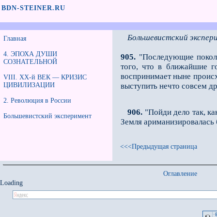
BDN-STEINER.RU
Большевистский экспер
Главная
4. ЭПОХА ДУШИ
905.
"Последующие поколе
СОЗНАТЕЛЬНОЙ
того, что в ближайшие г
воспринимает ныне происхо
VIII. XX-й ВЕК — КРИЗИС
ЦИВИЛИЗАЦИИ
выступить нечто совсем др
2. Революция в России
906.
"Пойди дело так, ка
Большевистский эксперимент
Земля ариманизировалась 
<<<Предыдущая страница
Оглавление
Loading