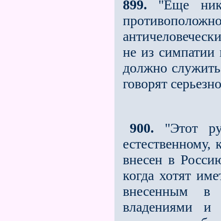
899.
"Ещe нико
противоположн
античеловечески
не из симпатии 
должно служить 
говорят серьeзн
900.
"Этот рус
естественному, 
внесeн в Росси
когда хотят име
внесeнным в 
владениями и 