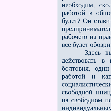
необходим, ско
работой в обще
будет? Он стави
предпринимател
рабочего на пра
всe будет обозри
Здесь вы ви
действовать в
болтовня, оди
работой и ка
социалистичес
свободной иниц
на свободном по
индивидуальн