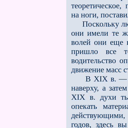
теоретическое,
на ноги, постав
Поскольку люди
они имели те ж
волей они ещe 
пришло всe т
водительство о
движение масс с
В XIX в. — ча
наверху, а зат
XIX в. духи ть
опекать матер
действующими,
годов, здесь в