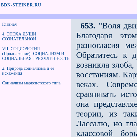
BDN-STEINER.RU
653.
"Воля движ
Главная
Благодаря это
4. ЭПОХА ДУШИ
СОЗНАТЕЛЬНОЙ
разногласия м
VII. СОЦИОЛОГИЯ
Обратитесь к 
(Продолжение). СОЦИАЛИЗМ И
СОЦИАЛЬНАЯ ТРЕХЧЛЕННОСТЬ
возникла злоба,
2. Природа социализма и еe
восстаниям. Ка
искажения
веках. Соврем
Социализм марксистского типа
сравнивать ист
она представля
теории, из так
Лассалю, но гл
классовой бор