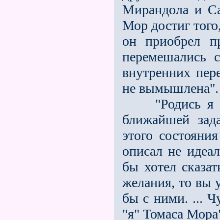
Мирандола и Са
Мор достиг того
он приобрeл п
перемешались 
внутренних пер
не вымышлена".
"Родись я сам
ближайшей зад
этого состояния
описал не идеал
бы хотел сказа
желания, то вы 
бы с ними. ... 
"я" Томаса Мора