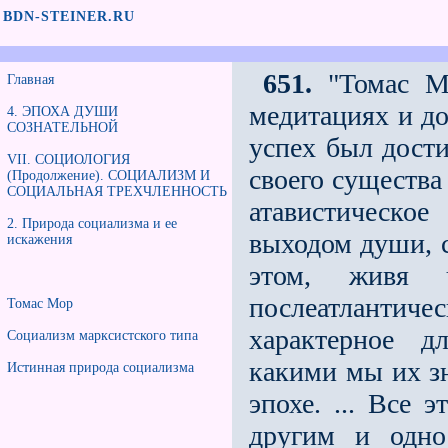
BDN-STEINER.RU
651.
"Томас Мо
Главная
медитациях и до
4. ЭПОХА ДУШИ
СОЗНАТЕЛЬНОЙ
успех был дости
VII. СОЦИОЛОГИЯ
своего существа
(Продолжение). СОЦИАЛИЗМ И
СОЦИАЛЬНАЯ ТРЕХЧЛЕННОСТЬ
атавистическо
2. Природа социализма и еe
выходом души, 
искажения
этом, живя 
послеатлантиче
Томас Мор
характерное дл
Социализм марксистского типа
какими мы их зн
Истинная природа социализма
эпохе. ... Всe 
другим и одно