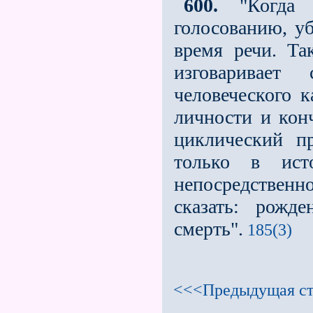
600.
"Когда г
голосованию, у
время речи. Та
изговаривает
человеческого к
личности и конч
циклический пр
только в ист
непосредствен
сказать: рожде
смерть".
185(3)
<<<Предыдущая ст