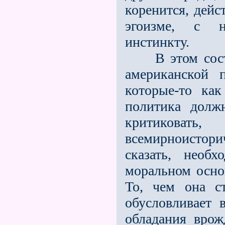
коренится, дейс
эгоизме, с н
инстинкту.
В этом состои
американской 
которые-то ка
политика должн
критиковат
всемирноистор
сказать, необ
моральном осно
То, чем она ст
обусловливает
обладания врож