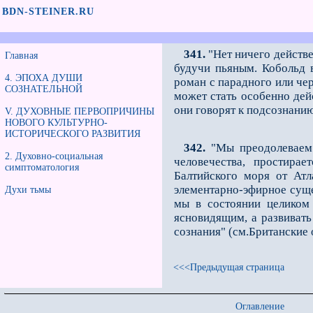
BDN-STEINER.RU
341.
"Нет ничего действе
Главная
будучи пьяным. Кобольд в
4. ЭПОХА ДУШИ
роман с парадного или чe
СОЗНАТЕЛЬНОЙ
может стать особенно дей
они говорят к подсознани
V. ДУХОВНЫЕ ПЕРВОПРИЧИНЫ
НОВОГО КУЛЬТУРНО-
ИСТОРИЧЕСКОГО РАЗВИТИЯ
342.
"Мы преодолеваем м
2. Духовно-социальная
человечества, простира
симптоматология
Балтийского моря от Атл
элементарно-эфирное сущес
Духи тьмы
мы в состоянии целиком 
ясновидящим, а развивать
сознания" (см.Британские 
<<<Предыдущая страница
Оглавление