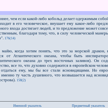
ннее, чем если какой-либо кобольд делает одержимым собой 
ходит в его человеческое, внушает ему какое-либо предл
рного входа достигает людей, и то предложение может совс
ственным, благодаря тому, что, в силу человеческой мане
ю".
176(14)
айю, когда хотим понять, что это за морской дракон, 
ется от Атлантического океана, чтобы быть инспират
антического океана до трeх восточных заливов). Он со
тво, всe то, что духовно содержится в европейском челове
отдаться ему, мы бы все стали ясновидящими. Но европ
 именно ту часть душевного, что возвышается над ясновид
острова).
158(2)
Именной указатель
Предметный указатель