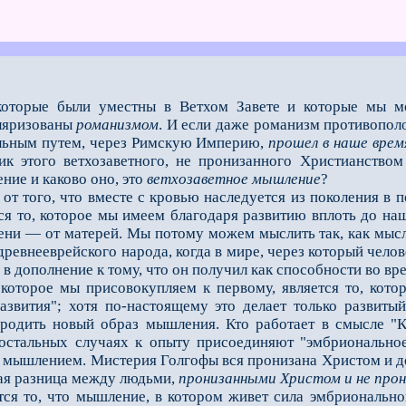
которые были уместны в Ветхом Завете и которые мы м
уляризованы
романизмом
. И если даже романизм противопол
ольным путeм, через Римскую Империю,
прошeл в наше врем
ик этого ветхозаветного, не пронизанного Христианство
ние и каково оно, это
ветхозаветное мышление
?
того, что вместе с кровью наследуется из поколения в по
я то, которое мы имеем благодаря развитию вплоть до на
пени — от матерей. Мы потому можем мыслить так, как мысл
древнееврейского народа, когда в мире, через который чел
 в дополнение к тому, что он получил как способности во вр
рое мы присовокупляем к первому, является то, которо
развития"; хотя по-настоящему это делает только развит
 родить новый образ мышления. Кто работает в смысле "К
 остальных случаях к опыту присоединяют "эмбрионально
мышлением. Мистерия Голгофы вся пронизана Христом и долж
ая разница между людьми,
пронизанными Христом и не про
то, что мышление, в котором живeт сила эмбрионального 