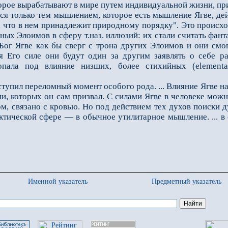
торое вырабатывают в мире путeм индивидуальной жизни, пр
 только тем мышлением, которое есть мышление Ягве, дей
, что в нeм принадлежит природному порядку". Это происход
ьных Элоимов в сферу т.наз. иллюзий: их стали считать фа
 Бог Ягве как бы сверг с трона других Элоимов и они смо
ря Его силе они будут один за другим заявлять о себе 
опала под влияние низших, более стихийных (elementa
тупил переломный момент особого рода. ... Влияние Ягве н
и, которых он сам призвал. С силами Ягве в человеке мож
зом, связано с кровью. Но под действием тех духов поиски
рактической сфере — в обычное утилитарное мышление. ... 
Именной указатель
Предметный указатель