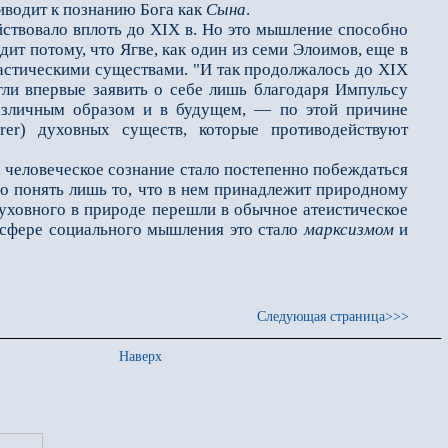
иводит к познанию Бога как
Сына
.
ствовало вплоть до XIX в. Но это мышление способно
ит потому, что Ягве, как один из семи Элоимов, ещe в
нтастическими существами. "И так продолжалось до XIX
гли впервые заявить о себе лишь благодаря Импульсу
различным образом и в будущем, — по этой причине
rer) духовных существ, которые противодействуют
а человеческое сознание стало постепенно побеждаться
но понять лишь то, что в нeм принадлежит природному
 духовного в природе перешли в обычное атеистическое
в сфере социального мышления это стало
марксизмом
и
Следующая страница>>>
Наверх