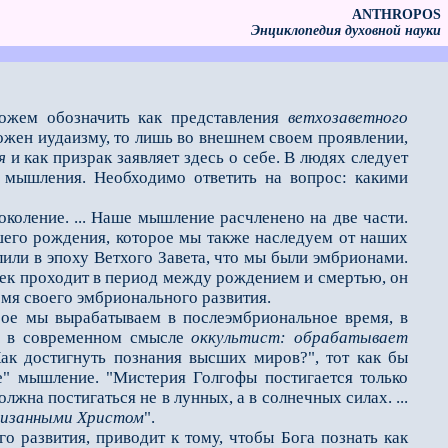
ANTHROPOS
Энциклопедия духовной науки
ожем обозначить как представления
ветхозаветного
ожен иудаизму, то лишь во внешнем своeм проявлении,
я
и как призрак заявляет здесь о себе. В людях следует
м мышления. Необходимо ответить на вопрос: какими
коление. ... Наше мышление расчленено на две части.
шего рождения, которое мы также наследуем от наших
или в эпоху Ветхого Завета, что мы были эмбрионами.
овек проходит в период между рождением и смертью, он
емя своего эмбрионального развития.
е мы вырабатываем в послеэмбриональное время, в
ый в современном смысле
оккультист: обрабатывает
ак достигнуть познания высших миров?", тот как бы
е" мышление. "Мистерия Голгофы постигается только
на постигаться не в лунных, а в солнечных силах. ...
низанными Христом
".
развития, приводит к тому, чтобы Бога познать как