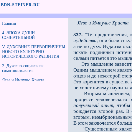
BDN-STEINER.RU
Ягве и Импульс Христа
Главная
4. ЭПОХА ДУШИ
337.
"Те представления, 
СОЗНАТЕЛЬНОЙ
иудейства
, они были сек
а не по духу. Иудаизм ок
V. ДУХОВНЫЕ ПЕРВОПРИЧИНЫ
НОВОГО КУЛЬТУРНО-
искать подлинный источн
ИСТОРИЧЕСКОГО РАЗВИТИЯ
силами питается это мышле
Это мышление зависит от 
2. Духовно-социальная
Одним мышлением являетс
симптоматология
отцов и до некоторой сте
Ягве и Импульс Христа
Это коренится в существе 
не хочет ничему научиться
Вторым мышлением, кото
процессе человеческого 
полученный опыт
, чтобы
рождается второй раз. В
вторым, неэмбриональным 
В этом заключается больш
"Существенным является 