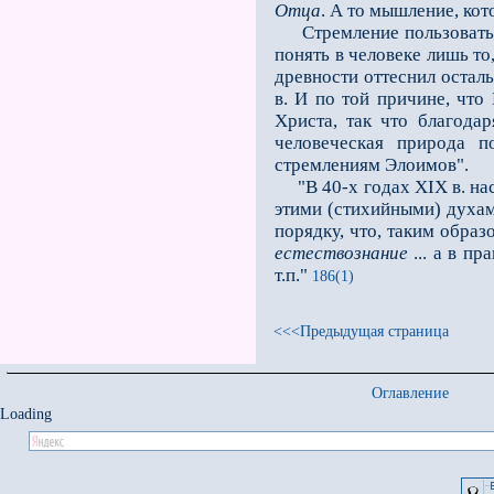
Отца
. А то мышление, ко
Стремление пользоваться
понять в человеке лишь то
древности оттеснил остал
в. И по той причине, что
Христа, так что благода
человеческая природа п
стремлениям Элоимов".
"В 40-х годах XIX в. нас
этими (стихийными) духам
порядку, что, таким обра
естествознание
... а в п
т.п."
186(1)
<<<Предыдущая страница
Оглавление
Loading