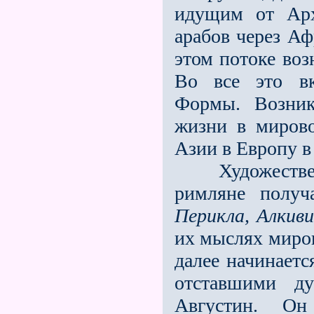
идущим от Арх
арабов через А
этом потоке во
Во всe это вк
Формы. Возник
жизни в миров
Азии в Европу в
Художественны
римляне получ
Перикла, Алкив
их мыслях миро
далее начинает
отставшими д
Августин. Он