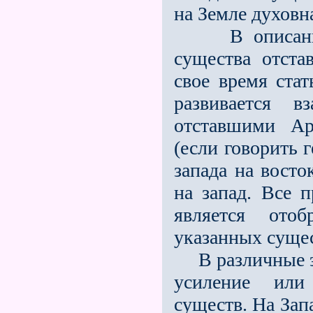
на Земле духовн
В описанное
существа отста
своe время стат
развивается в
отставшими Ар
(если говорить 
запада на вост
на запад. Всe 
является ото
указанных сущес
В различные эп
усиление или
существ. На Зап