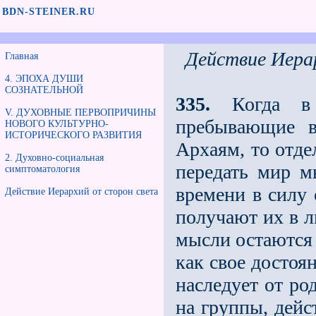
BDN-STEINER.RU
Действие Иера
Главная
4. ЭПОХА ДУШИ
СОЗНАТЕЛЬНОЙ
335.
Когда в I
V. ДУХОВНЫЕ ПЕРВОПРИЧИНЫ
пребывающие 
НОВОГО КУЛЬТУРНО-
ИСТОРИЧЕСКОГО РАЗВИТИЯ
Архаям, то отде
2. Духовно-социальная
передать мир м
симптоматология
времени в силу
Действие Иерархий от сторон света
получают их в л
мысли остаются
как своe достоя
наследует от ро
на группы, дейс