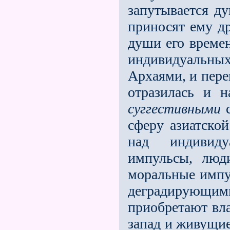
запутывается д
приносят ему др
души его времен
индивидуальны
Архаями, и пере
отразилась и 
суггестивными
с
сферу азиатско
над индивиду
импульсы, люд
моральные импул
деградирующими
приобретают вла
запад и живущие