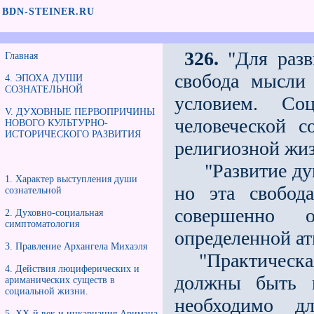
BDN-STEINER.RU
326.
"Для разв
Главная
свобода мысли
4. ЭПОХА ДУШИ
СОЗНАТЕЛЬНОЙ
условием. С
V. ДУХОВНЫЕ ПЕРВОПРИЧИНЫ
человеческой 
НОВОГО КУЛЬТУРНО-
ИСТОРИЧЕСКОГО РАЗВИТИЯ
религиозной жиз
"Развитие души
1. Характер выступления души
но эта свобод
сознательной
совершенно 
2. Духовно-социальная
симптоматология
определeнной ат
3. Правление Архангела Михаэля
"Практическая 
4. Действия люциферических и
должны быть в
ариманических существ в
социальной жизни.
необходимо д
5. XX-й век и инкарнация Аримана