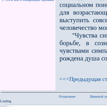
социальном пон
для возрастаю
выступить совс
человечество мо
"Чувства симп
борьбе, в соз
чувствами симп
рождена душа со
<<<Предыдущая ст
Оглавление
Именной ук
Loading