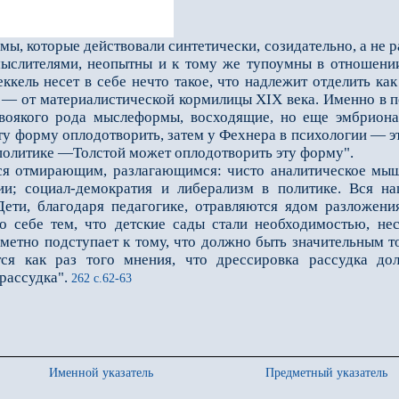
умы, которые действовали синтетически, созидательно, а не р
ыслителями, неопытны и к тому же тупоумны в отношении
еккель несeт в себе нечто такое, что надлежит отделить к
 — от материалистической кормилицы XIX века. Именно в п
оякого рода мыслеформы, восходящие, но еще эмбриона
ту форму оплодотворить, затем у Фехнера в психологии — 
 политике —Толстой может оплодотворить эту форму".
отмирающим, разлагающимся: чисто аналитическое мышле
и; социал-демократия и либерализм в политике. Вся на
Дети, благодаря педагогике, отравляются ядом разложен
 о себе тем, что детские сады стали необходимостью, не
метно подступает к тому, что должно быть значительным то
тся как раз того мнения, что дрессировка рассудка до
рассудка".
262 с.62-63
Именной указатель
Предметный указатель