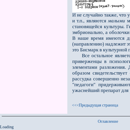
И не случайно также, что 
и т.п., являются
малыми
м
становящейся культуры. Г
эмбрионально, а оболочки
В наше время имеются дв
(направлению) надлежит э
это Бисмарк в культурной
Всe остальное является 
приверженцы в психологи
элементами разложения. 
образом свидетельствует
рассудка совершенно неза
"педагоги" придерживаю
ужаснейший препарат для 
<<<Предыдущая страница
Оглавление
Loading