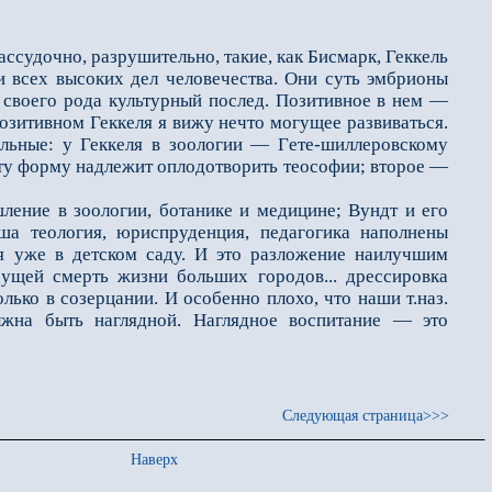
ассудочно, разрушительно, такие, как Бисмарк, Геккель
 всех высоких дел человечества. Они суть эмбрионы
ак своего рода культурный послед. Позитивное в нeм —
озитивном Геккеля я вижу нечто могущее развиваться.
льные: у Геккеля в зоологии — Гeте-шиллеровскому
эту форму надлежит оплодотворить теософии; второе —
ние в зоологии, ботанике и медицине; Вундт и его
ша теология, юриспруденция, педагогика наполнены
ия уже в детском саду. И это разложение наилучшим
сущей смерть жизни больших городов... дрессировка
лько в созерцании. И особенно плохо, что наши т.наз.
лжна быть наглядной. Наглядное воспитание — это
Следующая страница>>>
Наверх