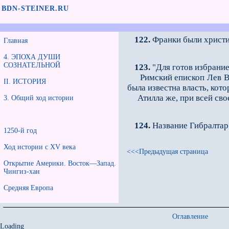
BDN-STEINER.RU
122.
Франки были христи
Главная
4. ЭПОХА ДУШИ
СОЗНАТЕЛЬНОЙ
123.
"Для готов избрание
Римский епископ Лев Вели
II. ИСТОРИЯ
была известна власть, кот
Атилла же, при всей своей
3. Общий ход истории
124.
Название Гибралтар 
1250-й год
Ход истории с XV века
<<<Предыдущая страница
Открытие Америки. Восток—Запад.
Чингиз-хан
Средняя Европа
Оглавление
Loading