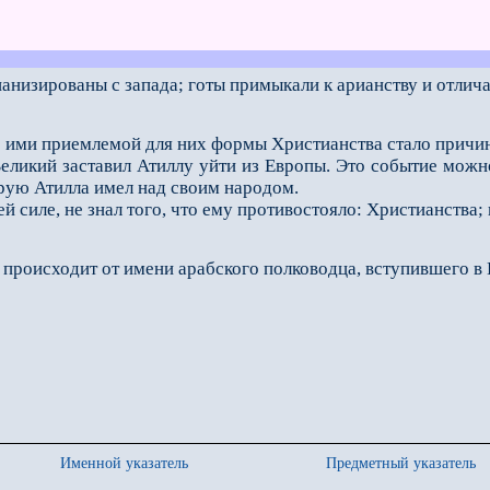
анизированы с запада; готы примыкали к арианству и отлич
 ими приемлемой для них формы Христианства стало причин
кий заставил Атиллу уйти из Европы. Это событие можно 
орую Атилла имел над своим народом.
 силе, не знал того, что ему противостояло: Христианства;
происходит от имени арабского полководца, вступившего в И
Именной указатель
Предметный указатель