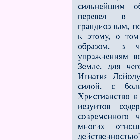
сильнейшим о
перевeл в п
грандиозным, по
к этому, о то
образом, в ч
упражнениям во
Земле, для чег
Игнатия Лойолу
силой, с бол
Христианство в
иезуитов соде
современного ч
многих отнош
действенностью