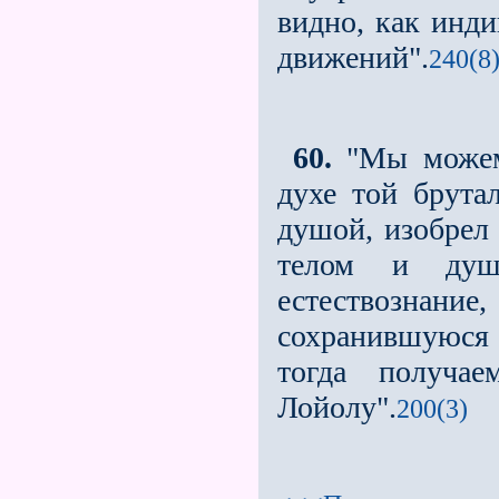
видно, как инд
движений".
240(8
60.
"Мы можем 
духе той брута
душой, изобрeл
телом и душ
естествознан
сохранившуюся 
тогда получа
Лойолу".
200(3)