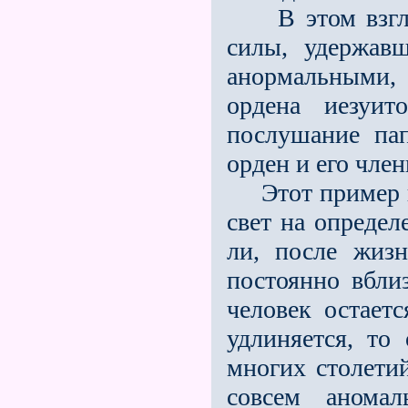
В этом взгляд
силы, удержав
анормальными,
ордена иезуит
послушание пап
орден и его член
Этот пример по
свет на определ
ли, после жиз
постоянно вблиз
человек остаeтс
удлиняется, то
многих столетий
совсем анома