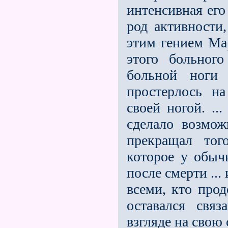
интенсивная его
род активности,
этим гением Мар
этого больног
больной ноги
простeрлось на
своей ногой. ..
сделало возмо
прекращал тог
которое у обыч
после смерти ...
всеми, кто прод
оставался свя
взгляде на свою