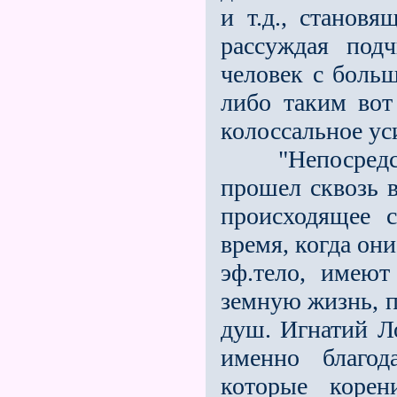
и т.д., станов
рассуждая под
человек с больш
либо таким вот
колоссальное ус
"Непосредстве
прошeл сквозь в
происходящее 
время, когда они
эф.тело, имею
земную жизнь, п
душ. Игнатий Л
именно благод
которые корен