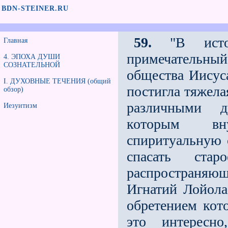
BDN-STEINER.RU
59.
"В истор
Главная
примечательны
4. ЭПОХА ДУШИ
СОЗНАТЕЛЬНОЙ
общества Иисуса
I. ДУХОВНЫЕ ТЕЧЕНИЯ (общий
постигла тяжeла
обзор)
различными д
Иезуитизм
которым вну
спиритуальную с
спасать стар
распространяющ
Игнатий Лойола
обретением кот
это интересн