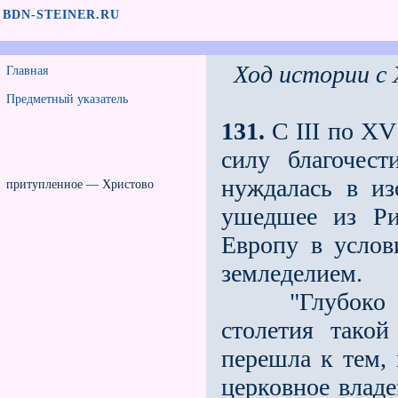
BDN-STEINER.RU
Ход истории с 
Главная
Предметный указатель
131.
С III по XV
силу благочес
нуждалась в из
притупленное — Христово
ушедшее из Ри
Европу в услови
земледелием.
"Глубоко зна
столетия такой
перешла к тем,
церковное владе