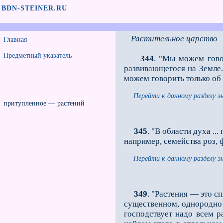
BDN-STEINER.RU
Растительное царство
Главная
Предметный указатель
344
. "Мы можем гово
развивающегося на Земле.
можем говорить только об 
Перейти к данному разделу э
притупленное — растений
345
. "В области духа .
например, семейства роз, ф
Перейти к данному разделу э
349
. "Растения — это с
существенном, однородно 
господствует надо всем р