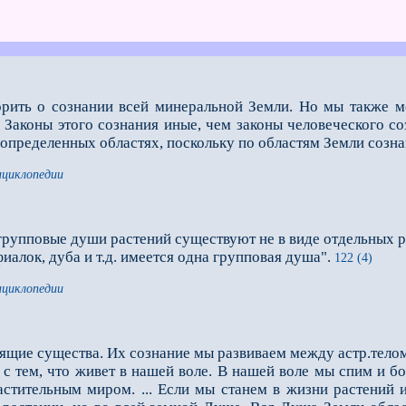
рить о сознании всей минеральной Земли. Но мы также мо
 Законы этого сознания иные, чем законы человеческого со
определенных областях, поскольку по областям Земли созна
нциклопедии
.. групповые души растений существуют не в виде отдельных р
иалок, дуба и т.д. имеется одна групповая душа".
122 (4)
нциклопедии
пящие существа. Их сознание мы развиваем между астр.телом 
с тем, что живет в нашей воле. В нашей воле мы спим и бо
астительным миром. ... Если мы станем в жизни растений 