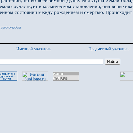
 растении, но во всей земной Душе. Вся Душа Земли облад
Земля соучаствует в космическом становлении, она вспыхивае
енном состоянии между рождением и смертью. Происходит это
нциклопедии
Именной указатель
Предметный указатель